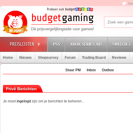
Vol
PS5
XBOX SERIES X|S
SWITCH 2
Home
Nieuws
Shopsurvey
Forum
Trading Board
Reviews
Stuur PM
Inbox
Outbox
Privé Berichten
Je moet
ingelogd
zijn om je berichten te beheren...