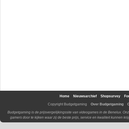
Home
Nieuwsarchief
Shopsurvey
Fo
Copyright Budgetgaming
Over Budgetgaming
Budgetgaming is de prijsvergelijkingssite van videogames in de Benelux. Onz
gamers door te kijken waar zij de beste prijs, service en kwaliteit kunnen