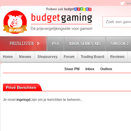
Vol
PS5
XBOX SERIES X|S
SWITCH 2
Home
Nieuws
Shopsurvey
Forum
Trading Board
Reviews
Stuur PM
Inbox
Outbox
Privé Berichten
Je moet
ingelogd
zijn om je berichten te beheren...