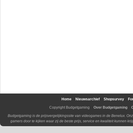
Home
Nieuwsarchief
Shopsurvey
Fo
Copyright Budgetgaming
Over Budgetgaming
Budgetgaming is de prijsvergelijkingssite van videogames in de Benelux. Onz
gamers door te kijken waar zij de beste prijs, service en kwaliteit kunnen