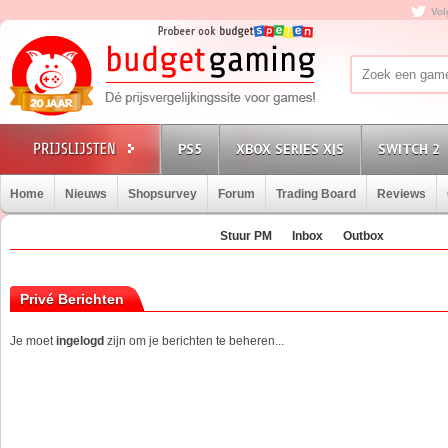
Vol
PS5
XBOX SERIES X|S
SWITCH 2
Home
Nieuws
Shopsurvey
Forum
Trading Board
Reviews
Stuur PM
Inbox
Outbox
Privé Berichten
Je moet
ingelogd
zijn om je berichten te beheren...