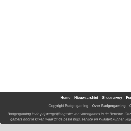
Home
Nieuwsarchief
Shopsurvey
Fo
Copyright Budgetgaming
Over Budgetgaming
Budgetgaming is de prijsvergelijkingssite van videogames in de Benelux. Onz
gamers door te kijken waar zij de beste prijs, service en kwaliteit kunnen