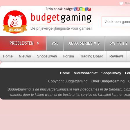
Vol
PS5
XBOX SERIES X|S
SWITCH 2
Home
Nieuws
Shopsurvey
Forum
Trading Board
Reviews
Home
Nieuwsarchief
Shopsurvey
Fo
Copyright Budgetgaming
Over Budgetgaming
Budgetgaming is de prijsvergelijkingssite van videogames in de Benelux. Onz
gamers door te kijken waar zij de beste prijs, service en kwaliteit kunnen