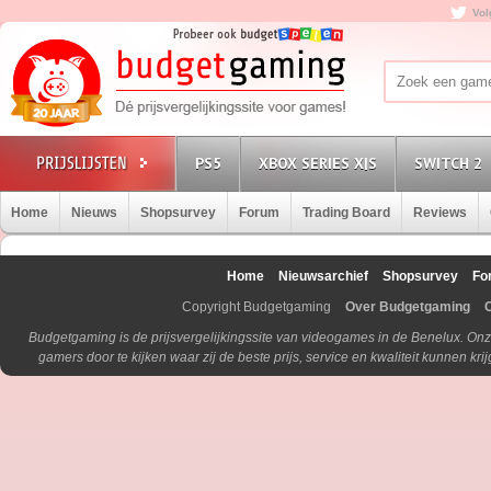
Vol
PS5
XBOX SERIES X|S
SWITCH 2
Home
Nieuws
Shopsurvey
Forum
Trading Board
Reviews
Home
Nieuwsarchief
Shopsurvey
Fo
Copyright Budgetgaming
Over Budgetgaming
Budgetgaming is de prijsvergelijkingssite van videogames in de Benelux. Onz
gamers door te kijken waar zij de beste prijs, service en kwaliteit kunnen