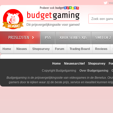
Vol
PS5
XBOX SERIES X|S
SWITCH 2
Home
Nieuws
Shopsurvey
Forum
Trading Board
Reviews
Home
Nieuwsarchief
Shopsurvey
Fo
Copyright Budgetgaming
Over Budgetgaming
Budgetgaming is de prijsvergelijkingssite van videogames in de Benelux. Onz
gamers door te kijken waar zij de beste prijs, service en kwaliteit kunnen