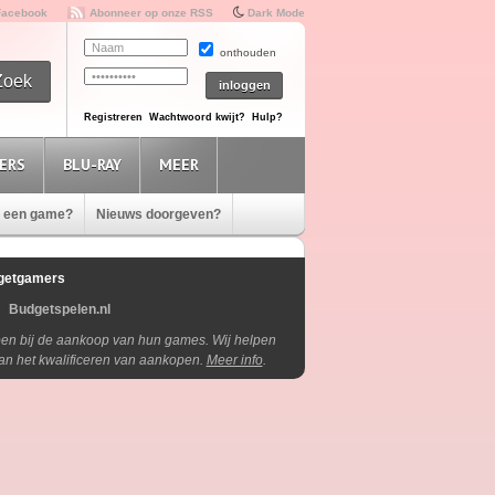
Facebook
Abonneer op onze RSS
Dark Mode
onthouden
Registreren
Wachtwoord kwijt?
Hulp?
ERS
BLU-RAY
MEER
e een game?
Nieuws doorgeven?
getgamers
Budgetspelen.nl
lpen bij de aankoop van hun games. Wij helpen
aan het kwalificeren van aankopen.
Meer info
.