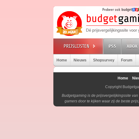
PS5
XBOX 
Home
Nieuws
Shopsurvey
Forum
Home
Nie
Copyright Budgetg
Budgetgaming is de prijsvergelijkingssite va
gamers door te kijken waar zij de beste pri