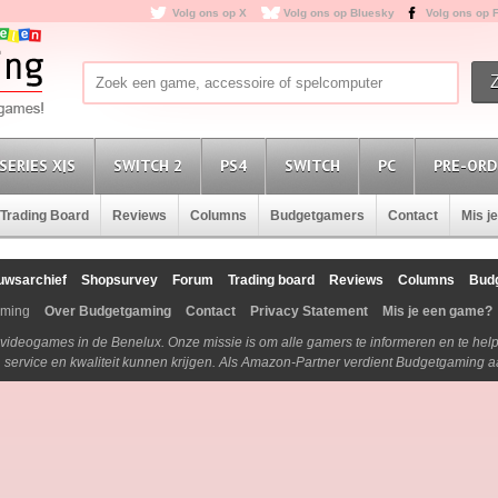
Volg ons op X
Volg ons op Bluesky
Volg ons op 
SERIES X|S
SWITCH 2
PS4
SWITCH
PC
PRE-ORD
Trading Board
Reviews
Columns
Budgetgamers
Contact
Mis j
uwsarchief
Shopsurvey
Forum
Trading board
Reviews
Columns
Bud
aming
Over Budgetgaming
Contact
Privacy Statement
Mis je een game?
n videogames in de Benelux. Onze missie is om alle gamers te informeren en te he
js, service en kwaliteit kunnen krijgen. Als Amazon-Partner verdient Budgetgaming 