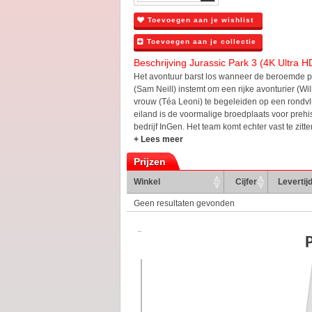
Toevoegen aan je wishlist
Toevoegen aan je collectie
Beschrijving Jurassic Park 3 (4K Ultra H
Het avontuur barst los wanneer de beroemde p
(Sam Neill) instemt om een rijke avonturier (Wil
vrouw (Téa Leoni) te begeleiden op een rondvl
eiland is de voormalige broedplaats voor preh
bedrijf InGen. Het team komt echter vast te zitte
+ Lees meer
Prijzen
Winkel
Cijfer
Levertij
Geen resultaten gevonden