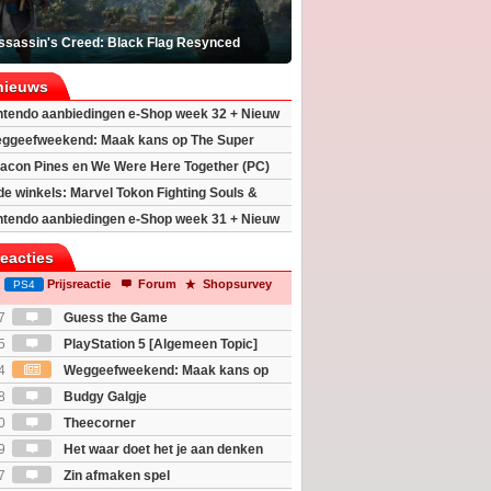
ssassin's Creed: Black Flag Resynced
nieuws
ntendo aanbiedingen e-Shop week 32 + Nieuw
h 2
ggeefweekend: Maak kans op The Super
xy movie (2x)!
acon Pines en We Were Here Together (PC)
 de winkels: Marvel Tokon Fighting Souls &
eincarnation
ntendo aanbiedingen e-Shop week 31 + Nieuw
h 2
reacties
Prijsreactie
Forum
Shopsurvey
PS4
7
Guess the Game
5
PlayStation 5 [Algemeen Topic]
4
Weggeefweekend: Maak kans op
Mario Galaxy movie (2x)!
8
Budgy Galgje
0
Theecorner
9
Het waar doet het je aan denken
osts wachten!)
7
Zin afmaken spel