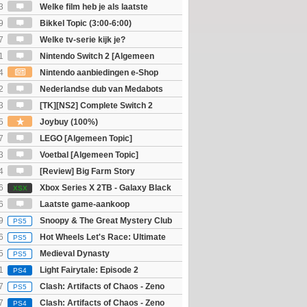
3
Welke film heb je als laatste
9
Bikkel Topic (3:00-6:00)
7
Welke tv-serie kijk je?
1
Nintendo Switch 2 [Algemeen
4
Nintendo aanbiedingen e-Shop
 Nieuw voor Switch 2
2
Nederlandse dub van Medabots
 geheel online...?
3
[TK][NS2] Complete Switch 2
5
Joybuy (100%)
7
LEGO [Algemeen Topic]
3
Voetbal [Algemeen Topic]
4
[Review] Big Farm Story
eld op SteamDeck)
6
Xbox Series X 2TB - Galaxy Black
XSX
ition
6
Laatste game-aankoop
9
Snoopy & The Great Mystery Club
PS5
6
Hot Wheels Let's Race: Ultimate
PS5
5
Medieval Dynasty
PS5
1
Light Fairytale: Episode 2
PS4
7
Clash: Artifacts of Chaos - Zeno
PS5
7
Clash: Artifacts of Chaos - Zeno
PS4