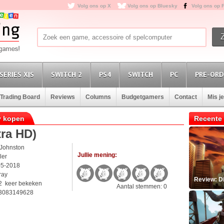
Volg ons op X
Volg ons op Bluesky
Volg ons op 
SERIES X|S
SWITCH 2
PS4
SWITCH
PC
PRE-ORD
Trading Board
Reviews
Columns
Budgetgamers
Contact
Mis j
ay kopen
Recente 
tra HD)
 Johnston
Jullie mening:
ller
05-2018
ray
Review: D
2 keer bekeken
Aantal stemmen: 0
3083149628