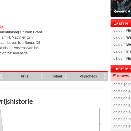
Review: A
Laatste 
D)
08/08
Ni
aleontoloog Dr. Alan Grant
voor Switc
liam H. Macy) en zijn
07/08
We
ucht boven Isla Soma. Dit
Mario Gala
06/08
Be
istorische wezens van het
Gratis
02/08
In
n op het levensge...
Beast of R
01/08
Ni
voor Switc
Laatste 
Nieuws
d
Prijs
Totaal
Prijscheck
09/08 10:0
09/08 09:5
09/08 09:5
The Super 
09/08 08:5
09/08 08:3
09/08 08:2
spel! (3 p
09/08 07:5