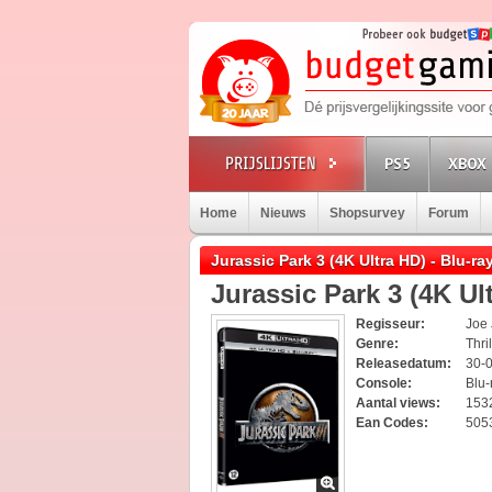
PS5
XBOX 
Home
Nieuws
Shopsurvey
Forum
Jurassic Park 3 (4K Ultra HD) - Blu-r
Jurassic Park 3 (4K Ul
Regisseur:
Joe
Genre:
Thri
Releasedatum:
30-
Console:
Blu-
Aantal views:
153
Ean Codes:
505