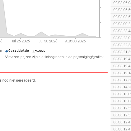
09/08 06:0
gezien?
09/08 05:5
09/08 03:5
09/08 00:2
Topic]
08/08 23:4
week 32 +
08/08 23:0
binnenkort
08/08 22:3
collectie
08/08 21:3
*Amazon-prijzen zijn niet inbegrepen in de prijsvolging/grafiek
08/08 19:4
08/08 19:4
08/08 19:1
(uitgespe
08/08 17:3
is nog niet gereageerd.
Special Ed
08/08 14:2
08/08 13:0
08/08 13:0
Speed!
08/08 12:5
08/08 12:5
08/08 12:4
Edition
08/08 12:4