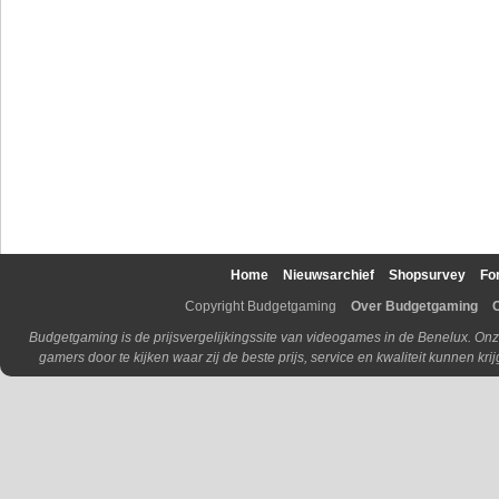
Home
Nieuwsarchief
Shopsurvey
Fo
Copyright Budgetgaming
Over Budgetgaming
Budgetgaming is de prijsvergelijkingssite van videogames in de Benelux. Onz
gamers door te kijken waar zij de beste prijs, service en kwaliteit kunnen