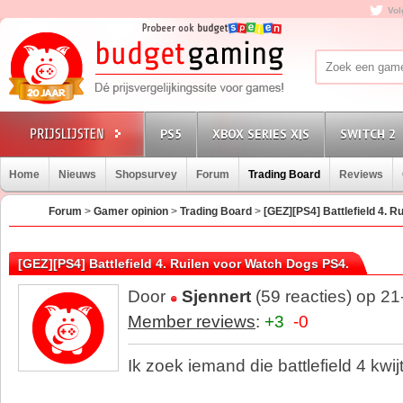
Vol
PS5
XBOX SERIES X|S
SWITCH 2
Home
Nieuws
Shopsurvey
Forum
Trading Board
Reviews
Forum
>
Gamer opinion
>
Trading Board
>
[GEZ][PS4] Battlefield 4. 
[GEZ][PS4] Battlefield 4. Ruilen voor Watch Dogs PS4.
Door
Sjennert
(59 reacties) op 2
Member reviews
:
+3
-0
Ik zoek iemand die battlefield 4 kwij