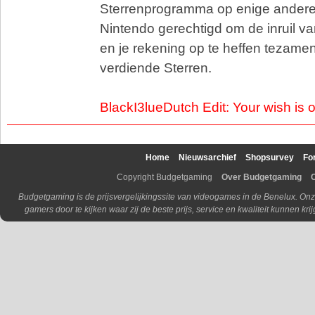
Sterrenprogramma op enige andere w
Nintendo gerechtigd om de inruil va
en je rekening op te heffen tezame
verdiende Sterren.
BlackI3lueDutch Edit: Your wish is
Home
Nieuwsarchief
Shopsurvey
Fo
Copyright Budgetgaming
Over Budgetgaming
Budgetgaming is de prijsvergelijkingssite van videogames in de Benelux. Onz
gamers door te kijken waar zij de beste prijs, service en kwaliteit kunnen