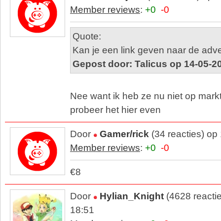
Member reviews
:
+0
-0
Quote:
Kan je een link geven naar de adve
Gepost door: Talicus op 14-05-2
Nee want ik heb ze nu niet op markt
probeer het hier even
Door
Gamer/rick
(34 reacties) op
Member reviews
:
+0
-0
€8
Door
Hylian_Knight
(4628 reacti
18:51