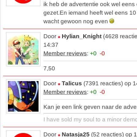
ik heb de advertentie ook wel eens
gezet.En iemand heeft wel eens 10
wacht gewoon nog even
Door
Hylian_Knight
(4628 reacti
14:37
Member reviews
:
+0
-0
7,50
Door
Talicus
(7391 reacties) op 
Member reviews
:
+0
-0
Kan je een link geven naar de adver
I have sold my soul to a minor dem
Door
Natasja25
(52 reacties) op 