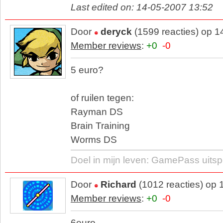
Last edited on: 14-05-2007 13:52
Door
deryck
(1599 reacties) op 1
Member reviews
:
+0
-0
5 euro?
of ruilen tegen:
Rayman DS
Brain Training
Worms DS
Doel in mijn leven: GamePass uitsp
Door
Richard
(1012 reacties) op 
Member reviews
:
+0
-0
6euro