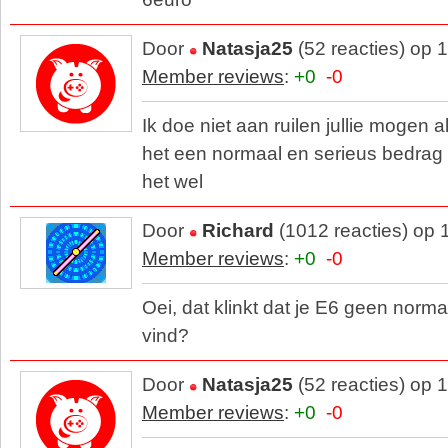
Door
Natasja25
(52 reacties) op 
Member reviews
:
+0
-0
Ik doe niet aan ruilen jullie mogen a
het een normaal en serieus bedrag v
het wel
Door
Richard
(1012 reacties) op 
Member reviews
:
+0
-0
Oei, dat klinkt dat je E6 geen norm
vind?
Door
Natasja25
(52 reacties) op 
Member reviews
:
+0
-0