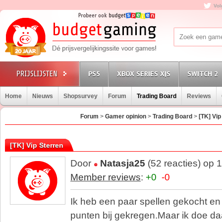
Vol
PS5
XBOX SERIES X|S
SWITCH 2
Home
Nieuws
Shopsurvey
Forum
Trading Board
Reviews
Forum
>
Gamer opinion
>
Trading Board
>
[TK] Vip
[TK] Vip Sterren
Door
Natasja25
(52 reacties) op 
Member reviews
:
+0
-0
Ik heb een paar spellen gekocht en 
punten bij gekregen.Maar ik doe da