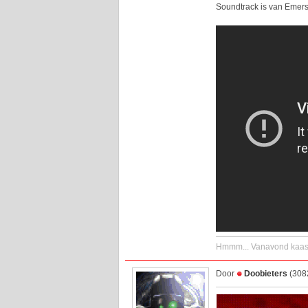
Soundtrack is van Emer
Hmmm... Vanavond kaaspl
Door
Doobieters
(3082