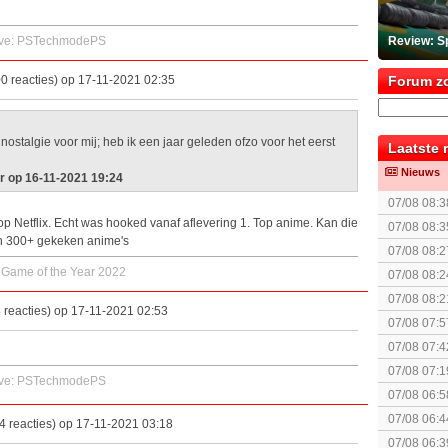
ive: PSTechmodePS
Review: S
0 reacties) op 17-11-2021 02:35
Forum z
stalgie voor mij; heb ik een jaar geleden ofzo voor het eerst
Laatste 
Nieuws
r op 16-11-2021 19:24
07/08 08:3
The Super 
op Netflix. Echt was hooked vanaf aflevering 1. Top anime. Kan die
07/08 08:3
van 300+ gekeken anime's
spel! (3 p
07/08 08:2
 Game of the Year 2022
07/08 08:2
07/08 08:2
 reacties) op 17-11-2021 02:53
politiek/rel
07/08 07:5
elkaar.
07/08 07:4
07/08 07:1
ive: PSTechmodePS
07/08 06:5
07/08 06:4
 reacties) op 17-11-2021 03:18
07/08 06:3