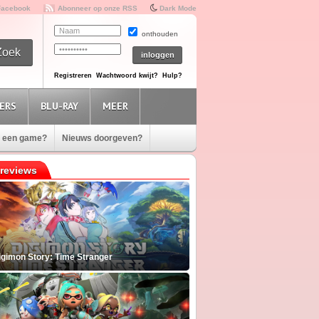
Facebook
Abonneer op onze RSS
Dark Mode
onthouden
Registreren
Wachtwoord kwijt?
Hulp?
ERS
BLU-RAY
MEER
e een game?
Nieuws doorgeven?
reviews
igimon Story: Time Stranger