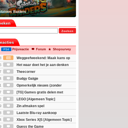
platoon: Raiders
oeken
Zoeken
reacties
Prijsreactie
Forum
Shopsurvey
PS4
8
Weggeefweekend: Maak kans op
Mario Galaxy movie (2x)!
5
Het waar doet het je aan denken
osts wachten!)
7
Theecorner
4
Budgy Galgje
1
Opmerkelijk nieuws (zonder
igie)
7
[TG] Games gratis delen met
2
LEGO [Algemeen Topic]
9
Zin afmaken spel
8
Laatste Blu-ray aankoop
4
Xbox Series X|S [Algemeen Topic]
9
Guess the Game