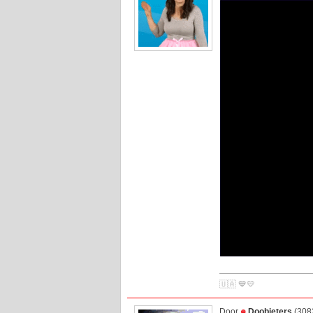
🇺🇦 💙💛
Door
Doobieters
(3082