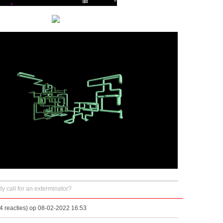
y call for an exterminator?
 reacties) op 08-02-2022 16:53