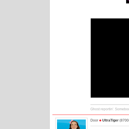
Ghost reportin'. Somebod
Door
UltraTiger
(87004