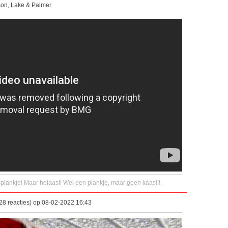
son, Lake & Palmer
ankje! Maar helaas!! Wel een plankje, maar geen kaas!!!
8 reacties) op 08-02-2022 16:43