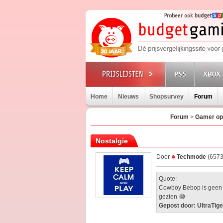
PS5
XBOX 
Home
Nieuws
Shopsurvey
Forum
Forum
>
Gamer op
Nostalgie
Door
Techmode
(6573
Quote:
Cowboy Bebop is geen no
gezien 😂
Gepost door: UltraTige