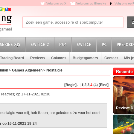
Volg ons op X
Volg ons op Bluesky
Volg ons op 
SERIES X|S
SWITCH 2
PS4
SWITCH
PC
PRE-ORD
Trading Board
Reviews
Columns
Budgetgamers
Contact
Mis j
inion
>
Games Algemeen
>
Nostalgie
Recente 
[Begin]
|1
|2
|3
|
4
(4)
[Eind]
 reacties) op 17-11-2021 02:30
Review: D
stalgie voor mij; heb ik een jaar geleden ofzo voor het eerst
r op 16-11-2021 19:24