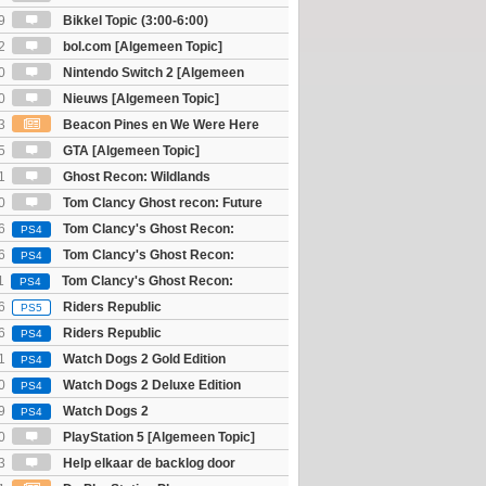
9
Bikkel Topic (3:00-6:00)
2
bol.com [Algemeen Topic]
0
Nintendo Switch 2 [Algemeen
0
Nieuws [Algemeen Topic]
3
Beacon Pines en We Were Here
PC) Gratis
5
GTA [Algemeen Topic]
1
Ghost Recon: Wildlands
]
0
Tom Clancy Ghost recon: Future
6
Tom Clancy's Ghost Recon:
PS4
 - Ultimate Edition
6
Tom Clancy's Ghost Recon:
PS4
 - Standard Edition
1
Tom Clancy's Ghost Recon:
PS4
6
Riders Republic
PS5
6
Riders Republic
PS4
1
Watch Dogs 2 Gold Edition
PS4
0
Watch Dogs 2 Deluxe Edition
PS4
9
Watch Dogs 2
PS4
0
PlayStation 5 [Algemeen Topic]
3
Help elkaar de backlog door