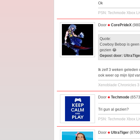
Ok
PSN: Techmode Xbox L
Door
CorePrideX
(980
Quote:
Cowboy Bebop is geen no
gezien 😂
Gepost door: UltraTige
Ik zelf 3 weken geleden 
ook weer op mijn lijst 
Xenoblade Chronicles 3
Door
Techmode
(6573
Tri gun al gezien?
PSN: Techmode Xbox L
Door
UltraTiger
(87004