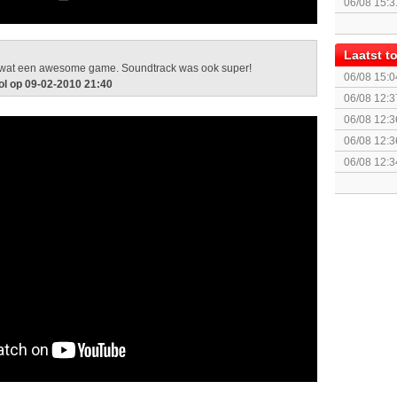
06/08 15:3
augustus z
Laatst 
 wat een awesome game. Soundtrack was ook super!
06/08 15:0
ol op 09-02-2010 21:40
Remastered
06/08 12:3
06/08 12:3
06/08 12:3
06/08 12:3
Run)