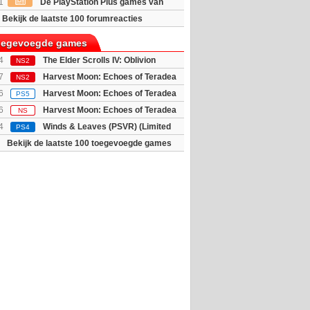
1
De PlayStation Plus games van
ijn bekend
Bekijk de laatste 100 forumreacties
toegevoegde games
4
The Elder Scrolls IV: Oblivion
NS2
 - Deluxe E...
7
Harvest Moon: Echoes of Teradea
NS2
6
Harvest Moon: Echoes of Teradea
PS5
6
Harvest Moon: Echoes of Teradea
NS
4
Winds & Leaves (PSVR) (Limited
PS4
Bekijk de laatste 100 toegevoegde games