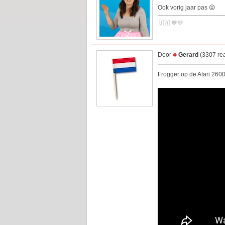
Ook vorig jaar pas 😛
🇺🇦 💙💛
Door
Gerard
(3307 rea
Frogger op de Atari 26