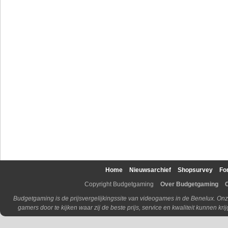
Home
Nieuwsarchief
Shopsurvey
Fo
Copyright Budgetgaming
Over Budgetgaming
Budgetgaming is de prijsvergelijkingssite van videogames in de Benelux. Onz
gamers door te kijken waar zij de beste prijs, service en kwaliteit kunnen