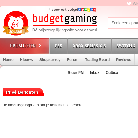
Vol
PS5
XBOX SERIES X|S
SWITCH 2
Home
Nieuws
Shopsurvey
Forum
Trading Board
Reviews
Stuur PM
Inbox
Outbox
Privé Berichten
Je moet
ingelogd
zijn om je berichten te beheren...