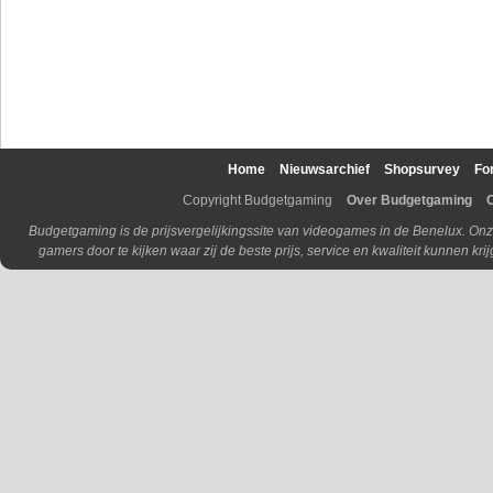
Home
Nieuwsarchief
Shopsurvey
Fo
Copyright Budgetgaming
Over Budgetgaming
Budgetgaming is de prijsvergelijkingssite van videogames in de Benelux. Onz
gamers door te kijken waar zij de beste prijs, service en kwaliteit kunnen