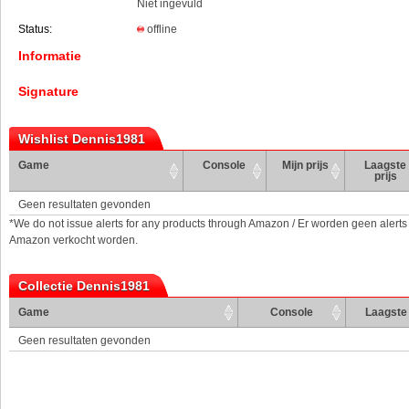
Niet ingevuld
Status:
offline
Informatie
Signature
Wishlist Dennis1981
Game
Console
Mijn prijs
Laagste
prijs
Geen resultaten gevonden
*We do not issue alerts for any products through Amazon / Er worden geen alerts
Amazon verkocht worden.
Collectie Dennis1981
Game
Console
Laagste 
Geen resultaten gevonden