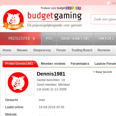
Vol
PS5
XBOX SERIES X|S
SWITCH 2
Home
Nieuws
Shopsurvey
Forum
Trading Board
Reviews
Profiel Dennis1981
Member reviews
Forumtopics
Laatste Forum
+ Stuur bericht
Dennis1981
Aantal berichten: 18
Soort member: Member
Lid sinds 11-12-2008
Geslacht:
man
Laatst online:
19-09-2018 20:30
Website: