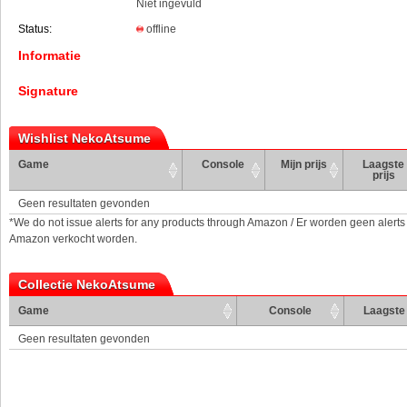
Niet ingevuld
Status:
offline
Informatie
Signature
Wishlist NekoAtsume
Game
Console
Mijn prijs
Laagste
prijs
Geen resultaten gevonden
*We do not issue alerts for any products through Amazon / Er worden geen alerts
Amazon verkocht worden.
Collectie NekoAtsume
Game
Console
Laagste 
Geen resultaten gevonden