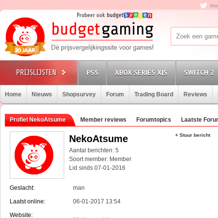
Vol
PS5
XBOX SERIES X|S
SWITCH 2
Home
Nieuws
Shopsurvey
Forum
Trading Board
Reviews
Profiel NekoAtsume
Member reviews
Forumtopics
Laatste Foru
+ Stuur bericht
NekoAtsume
Aantal berichten: 5
Soort member: Member
Lid sinds 07-01-2016
Geslacht:
man
Laatst online:
06-01-2017 13:54
Website: