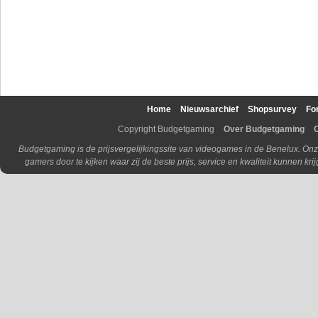
Home
Nieuwsarchief
Shopsurvey
Fo
Copyright Budgetgaming
Over Budgetgaming
Budgetgaming is de prijsvergelijkingssite van videogames in de Benelux. Onz
gamers door te kijken waar zij de beste prijs, service en kwaliteit kunnen