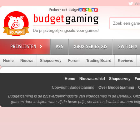
Vol
PS5
XBOX SERIES X|S
SWITCH 2
Home
Nieuws
Shopsurvey
Forum
Trading Board
Reviews
Home
Nieuwsarchief
Shopsurvey
Fo
Copyright Budgetgaming
Over Budgetgaming
Budgetgaming is de prijsvergelijkingssite van videogames in de Benelux. Onz
gamers door te kijken waar zij de beste prijs, service en kwaliteit kunnen