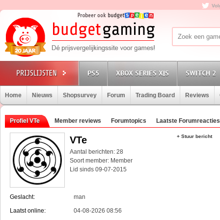
Vol
PS5
XBOX SERIES X|S
SWITCH 2
Home
Nieuws
Shopsurvey
Forum
Trading Board
Reviews
Profiel VTe
Member reviews
Forumtopics
Laatste Forumreacties
+ Stuur bericht
VTe
Aantal berichten: 28
Soort member: Member
Lid sinds 09-07-2015
Geslacht:
man
Laatst online:
04-08-2026 08:56