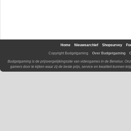
Home
Nieuwsarchief
Shopsurvey
Fo
Copyright Budgetgaming
Over Budgetgaming
Budgetgaming is de prijsvergelijkingssite van videogames in de Benelux. Onz
gamers door te kijken waar zij de beste prijs, service en kwaliteit kunnen