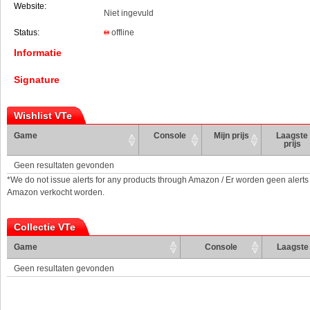
Website:
Niet ingevuld
Status:
offline
Informatie
Signature
Wishlist VTe
Game
Console
Mijn prijs
Laagste
prijs
Geen resultaten gevonden
*We do not issue alerts for any products through Amazon / Er worden geen alerts
Amazon verkocht worden.
Collectie VTe
Game
Console
Laagste 
Geen resultaten gevonden