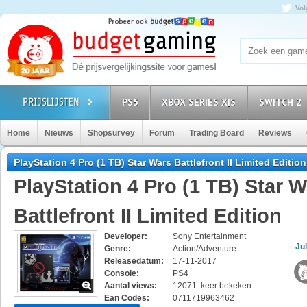
Vol
PS5
XBOX SERIES X|S
SWITCH 2
Home
Nieuws
Shopsurvey
Forum
Trading Board
Reviews
PlayStation 4 Pro (1 TB) Star Wars Battlefront II Limited Editio
PlayStation 4 Pro (1 TB) Star 
Battlefront II Limited Edition
Developer:
Sony Entertainment
Jul
Genre:
Action/Adventure
Releasedatum:
17-11-2017
Console:
PS4
Aantal views:
12071 keer bekeken
Ean Codes:
0711719963462