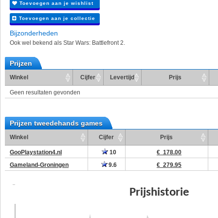
Toevoegen aan je wishlist
Toevoegen aan je collectie
Bijzonderheden
Ook wel bekend als Star Wars: Battlefront 2.
Prijzen
Winkel
Cijfer
Levertijd
Prijs
Geen resultaten gevonden
Prijzen tweedehands games
Winkel
Cijfer
Prijs
GooPlaystation4.nl
10
€ 178.00
Gameland-Groningen
9.6
€ 279.95