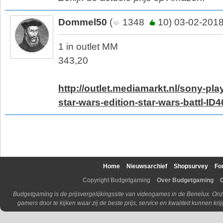
Dommel50
(
1348
10) 03-02-2018
1 in outlet MM
343,20
http://outlet.mediamarkt.nl/sony-play
star-wars-edition-star-wars-battl-ID
Home
Nieuwsarchief
Shopsurvey
Fo
Copyright Budgetgaming
Over Budgetgaming
Budgetgaming is de prijsvergelijkingssite van videogames in de Benelux. Onz
gamers door te kijken waar zij de beste prijs, service en kwaliteit kunnen