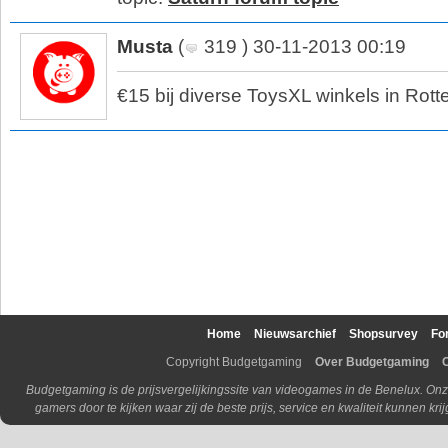
Musta
(
319 ) 30-11-2013 00:19
€15 bij diverse ToysXL winkels in Rot
Home
Nieuwsarchief
Shopsurvey
Fo
Copyright Budgetgaming
Over Budgetgaming
Budgetgaming is de prijsvergelijkingssite van videogames in de Benelux. Onz
gamers door te kijken waar zij de beste prijs, service en kwaliteit kunnen