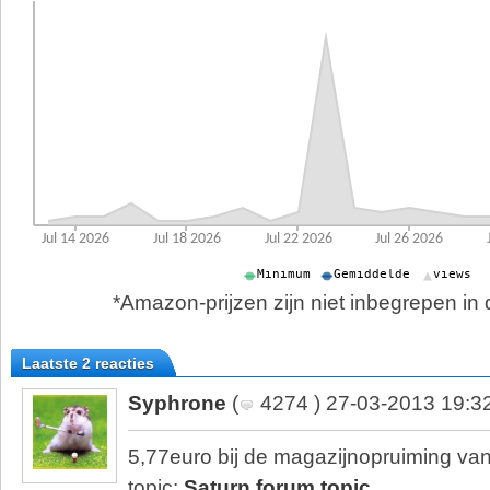
*Amazon-prijzen zijn niet inbegrepen in d
Laatste 2 reacties
Syphrone
(
4274 ) 27-03-2013 19:3
5,77euro bij de magazijnopruiming van
topic:
Saturn forum topic