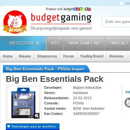
Vol
PS5
XBOX SERIES X|S
SWITCH 2
Home
Nieuws
Shopsurvey
Forum
Trading Board
Reviews
Big Ben Essentials Pack - PSVita kopen
Big Ben Essentials Pack
Developer:
Bigben Interactive
Jul
Genre:
hardware
Releasedatum:
22-02-2012
Console:
PSVita
Aantal views:
8058 keer bekeken
Ean Codes:
3499550300857
Toevoegen aan je wishlist