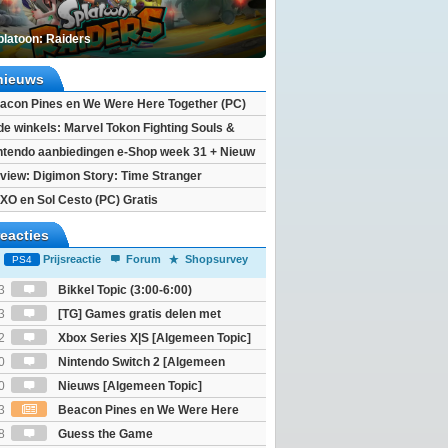
platoon: Raiders
nieuws
acon Pines en We Were Here Together (PC)
 de winkels: Marvel Tokon Fighting Souls &
eincarnation
ntendo aanbiedingen e-Shop week 31 + Nieuw
h 2
view: Digimon Story: Time Stranger
XO en Sol Cesto (PC) Gratis
reacties
Prijsreactie
Forum
Shopsurvey
PS4
3
Bikkel Topic (3:00-6:00)
3
[TG] Games gratis delen met
2
Xbox Series X|S [Algemeen Topic]
0
Nintendo Switch 2 [Algemeen
0
Nieuws [Algemeen Topic]
3
Beacon Pines en We Were Here
PC) Gratis
8
Guess the Game