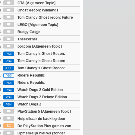
5
GTA [Algemeen Topic]
1
Ghost Recon: Wildlands
]
0
Tom Clancy Ghost recon: Future
2
LEGO [Algemeen Topic]
4
Budgy Galgje
7
Theecorner
9
bol.com [Algemeen Topic]
6
Tom Clancy's Ghost Recon:
PS4
 - Ultimate Edition
6
Tom Clancy's Ghost Recon:
PS4
 - Standard Edition
1
Tom Clancy's Ghost Recon:
PS4
6
Riders Republic
PS5
6
Riders Republic
PS4
1
Watch Dogs 2 Gold Edition
PS4
0
Watch Dogs 2 Deluxe Edition
PS4
9
Watch Dogs 2
PS4
0
PlayStation 5 [Algemeen Topic]
3
Help elkaar de backlog door
1
De PlayStation Plus games van
ijn bekend
4
Opmerkelijk nieuws (zonder