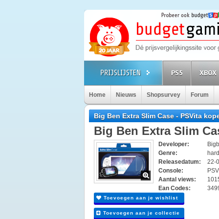
PS5
XBOX 
Home
Nieuws
Shopsurvey
Forum
Big Ben Extra Slim Case - PSVita kop
Big Ben Extra Slim Ca
Developer:
Bigb
Genre:
har
Releasedatum:
22-
Console:
PSV
Aantal views:
101
Ean Codes:
349
Toevoegen aan je wishlist
Toevoegen aan je collectie