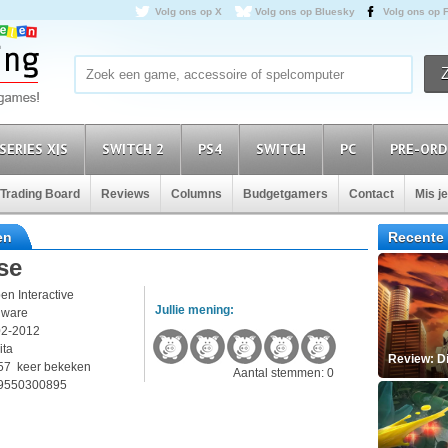
Volg ons op X
Volg ons op Bluesky
Volg ons op 
SERIES X|S
SWITCH 2
PS4
SWITCH
PC
PRE-ORD
Trading Board
Reviews
Columns
Budgetgamers
Contact
Mis j
en
Recente 
se
en Interactive
Jullie mening:
dware
02-2012
ita
Review: D
57 keer bekeken
Aantal stemmen: 0
9550300895