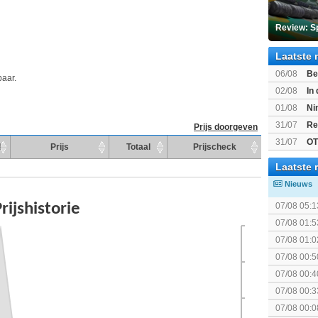
Review: S
Laatste 
06/08
Be
baar.
Gratis
02/08
In
Beast of R
01/08
Ni
voor Switc
31/07
Re
Prijs doorgeven
31/07
OT
d
Prijs
Totaal
Prijscheck
Laatste 
Nieuws
07/08 05:1
07/08 01:5
elkaar.
07/08 01:0
07/08 00:5
Topic]
07/08 00:4
07/08 00:3
Together (
07/08 00:0