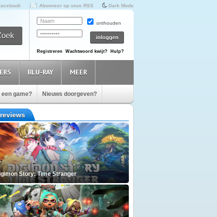
Facebook
Abonneer op onze RSS
Dark Mode
onthouden
Registreren
Wachtwoord kwijt?
Hulp?
ERS
BLU-RAY
MEER
e een game?
Nieuws doorgeven?
reviews
igimon Story: Time Stranger