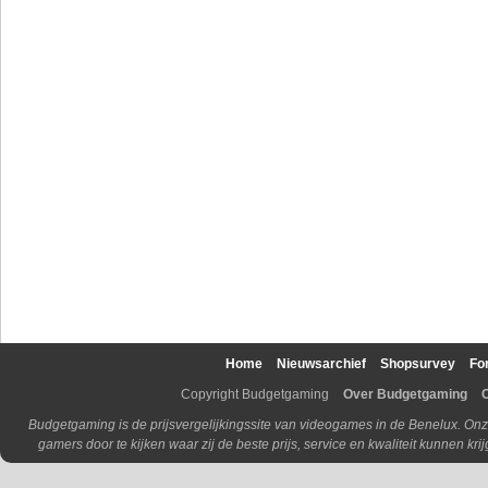
Home
Nieuwsarchief
Shopsurvey
Fo
Copyright Budgetgaming
Over Budgetgaming
Budgetgaming is de prijsvergelijkingssite van videogames in de Benelux. Onz
gamers door te kijken waar zij de beste prijs, service en kwaliteit kunnen