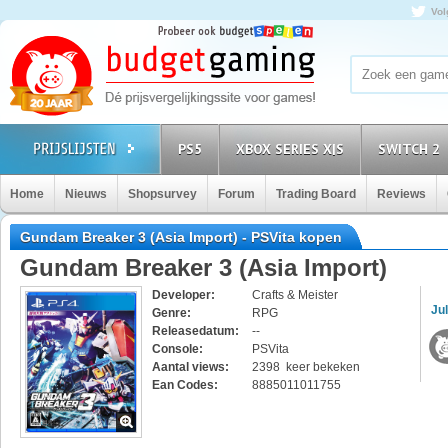
Vol
PS5
XBOX SERIES X|S
SWITCH 2
Home
Nieuws
Shopsurvey
Forum
Trading Board
Reviews
Gundam Breaker 3 (Asia Import) - PSVita kopen
Gundam Breaker 3 (Asia Import)
Developer:
Crafts & Meister
Jul
Genre:
RPG
Releasedatum:
--
Console:
PSVita
Aantal views:
2398 keer bekeken
Ean Codes:
8885011011755