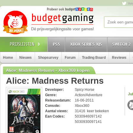
Vol
PS5
XBOX SERIES X|S
SWITCH 2
Home
Nieuws
Shopsurvey
Forum
Trading Board
Reviews
Alice: Madness Returns - Xbox360 kopen
Alice: Madness Returns
Developer:
Spicy Horse
Jul
Genre:
Action/Adventure
Releasedatum:
16-06-2011
Console:
Xbox360
Aantal views:
31416 keer bekeken
Ean Codes:
5030946097142
5030930097141