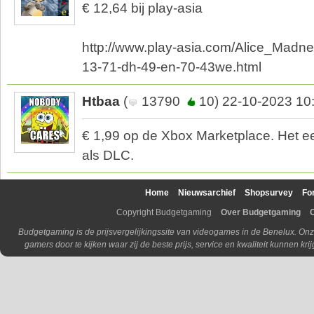
€ 12,64 bij play-asia
http://www.play-asia.com/Alice_Madn
13-71-dh-49-en-70-43we.html
Htbaa
(
13790
10) 22-10-2023 10
€ 1,99 op de Xbox Marketplace. Het eer
als DLC.
Home
Nieuwsarchief
Shopsurvey
Fo
Copyright Budgetgaming
Over Budgetgaming
Budgetgaming is de prijsvergelijkingssite van videogames in de Benelux. Onz
gamers door te kijken waar zij de beste prijs, service en kwaliteit kunnen