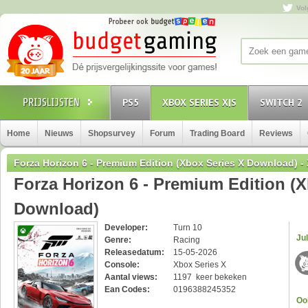
Vol
PS5
XBOX SERIES X|S
SWITCH 2
Home
Nieuws
Shopsurvey
Forum
Trading Board
Reviews
Forza Horizon 6 - Premium Edition (Xbox Series X Download) -
Forza Horizon 6 - Premium Edition (X
Download)
Developer:
Turn 10
Jul
Genre:
Racing
Releasedatum:
15-05-2026
Console:
Xbox Series X
Aantal views:
1197 keer bekeken
Ean Codes:
0196388245352
Oo