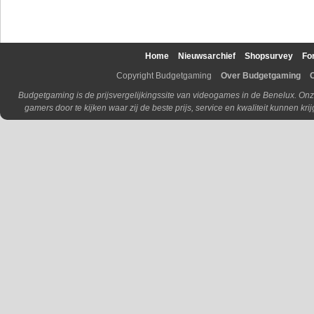
Home
Nieuwsarchief
Shopsurvey
Fo
Copyright Budgetgaming
Over Budgetgaming
Budgetgaming is de prijsvergelijkingssite van videogames in de Benelux. Onz
gamers door te kijken waar zij de beste prijs, service en kwaliteit kunnen