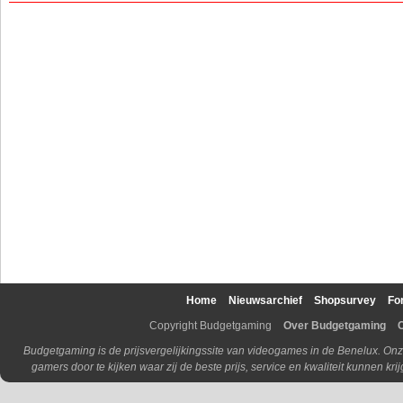
Home
Nieuwsarchief
Shopsurvey
Fo
Copyright Budgetgaming
Over Budgetgaming
Budgetgaming is de prijsvergelijkingssite van videogames in de Benelux. Onz
gamers door te kijken waar zij de beste prijs, service en kwaliteit kunnen