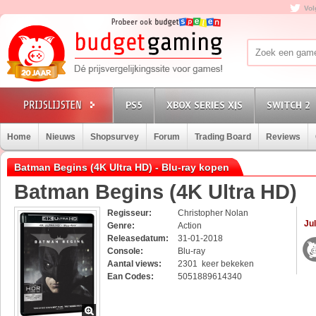
Vol
PS5
XBOX SERIES X|S
SWITCH 2
Home
Nieuws
Shopsurvey
Forum
Trading Board
Reviews
Batman Begins (4K Ultra HD) - Blu-ray kopen
Batman Begins (4K Ultra HD)
Regisseur:
Christopher Nolan
Jul
Genre:
Action
Releasedatum:
31-01-2018
Console:
Blu-ray
Aantal views:
2301 keer bekeken
Ean Codes:
5051889614340