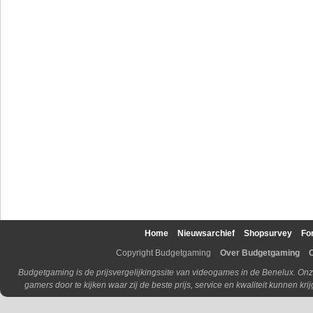
Home
Nieuwsarchief
Shopsurvey
Fo
Copyright Budgetgaming
Over Budgetgaming
Budgetgaming is de prijsvergelijkingssite van videogames in de Benelux. Onz
gamers door te kijken waar zij de beste prijs, service en kwaliteit kunnen