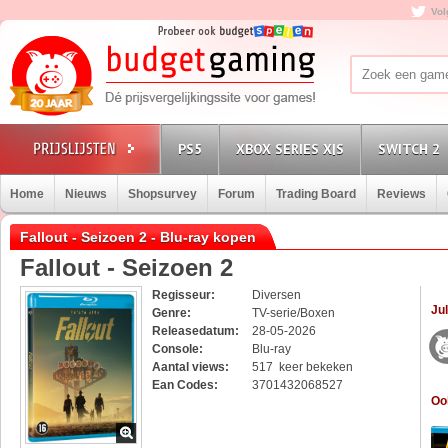
Vol
PS5
XBOX SERIES X|S
SWITCH 2
Home
Nieuws
Shopsurvey
Forum
Trading Board
Reviews
Fallout - Seizoen 2 - Blu-ray kopen
Fallout - Seizoen 2
Regisseur:
Diversen
Jul
Genre:
TV-serie/Boxen
Releasedatum:
28-05-2026
Console:
Blu-ray
Aantal views:
517 keer bekeken
Ean Codes:
3701432068527
Oo