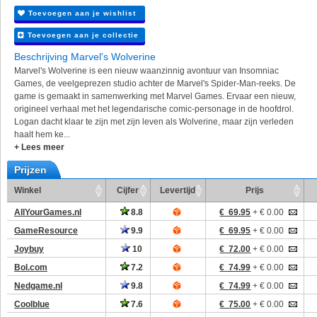
Toevoegen aan je wishlist
Toevoegen aan je collectie
Beschrijving Marvel's Wolverine
Marvel's Wolverine is een nieuw waanzinnig avontuur van Insomniac
Games, de veelgeprezen studio achter de Marvel's Spider-Man-reeks. De
game is gemaakt in samenwerking met Marvel Games. Ervaar een nieuw,
origineel verhaal met het legendarische comic-personage in de hoofdrol.
Logan dacht klaar te zijn met zijn leven als Wolverine, maar zijn verleden
haalt hem ke...
+ Lees meer
Prijzen
Winkel
Cijfer
Levertijd
Prijs
AllYourGames.nl
8.8
€ 69.95
+ € 0.00
GameResource
9.9
€ 69.95
+ € 0.00
Joybuy
10
€ 72.00
+ € 0.00
Bol.com
7.2
€ 74.99
+ € 0.00
Nedgame.nl
9.8
€ 74.99
+ € 0.00
Coolblue
7.6
€ 75.00
+ € 0.00