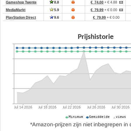
Gameshop Twente
8.8
€ 74.00
+ € 4.88
MediaMarkt
5.9
€ 79.99
+ € 0.00
PlayStation Direct
9.6
€ 79.99
+ € 0.00
*Amazon-prijzen zijn niet inbegrepen in d