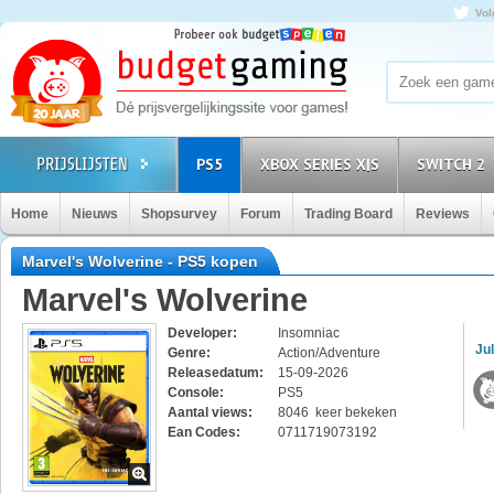
Vol
PS5
XBOX SERIES X|S
SWITCH 2
Home
Nieuws
Shopsurvey
Forum
Trading Board
Reviews
Marvel's Wolverine - PS5 kopen
Marvel's Wolverine
Developer:
Insomniac
Jul
Genre:
Action/Adventure
Releasedatum:
15-09-2026
Console:
PS5
Aantal views:
8046 keer bekeken
Ean Codes:
0711719073192