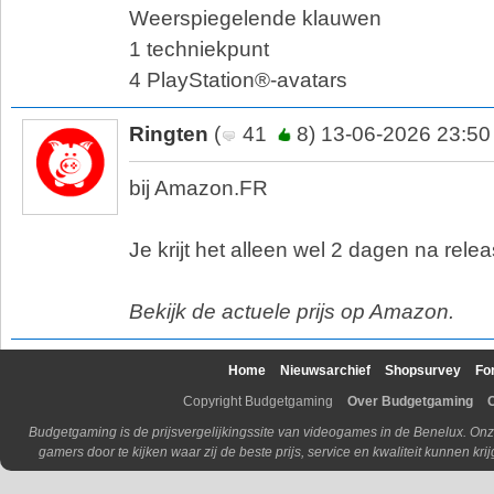
Weerspiegelende klauwen
1 techniekpunt
4 PlayStation®-avatars
Ringten
(
41
8) 13-06-2026 23:50
bij Amazon.FR
Je krijt het alleen wel 2 dagen na rele
Bekijk de actuele prijs op Amazon.
Home
Nieuwsarchief
Shopsurvey
Fo
Copyright Budgetgaming
Over Budgetgaming
Budgetgaming is de prijsvergelijkingssite van videogames in de Benelux. Onz
gamers door te kijken waar zij de beste prijs, service en kwaliteit kunnen