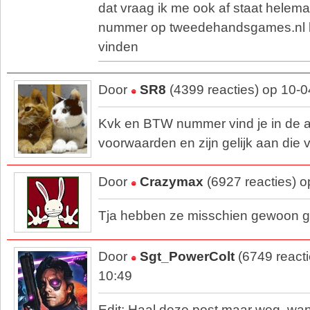
dat vraag ik me ook af staat helema
nummer op tweedehandsgames.nl k
vinden
Door
SR8
(4399 reacties) op 10-
Kvk en BTW nummer vind je in de
voorwaarden en zijn gelijk aan di
Door
Crazymax
(6927 reacties) 
Tja hebben ze misschien gewoon 
Door
Sgt_PowerColt
(6749 react
10:49
Edit: Haal deze post maar weg, want