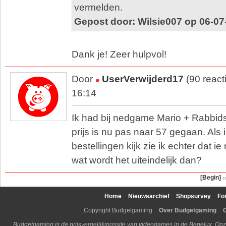
vermelden.
Gepost door: Wilsie007 op 06-07
Dank je! Zeer hulpvol!
Door
UserVerwijderd17
(90 react
16:14
Ik had bij nedgame Mario + Rabbids
prijs is nu pas naar 57 gegaan. Als 
bestellingen kijk zie ik echter dat i
wat wordt het uiteindelijk dan?
[Begin]
Home
Nieuwsarchief
Shopsurvey
Fo
Copyright Budgetgaming
Over Budgetgaming
Budgetgaming is de prijsvergelijkingssite van videogames in de Benelux. Onz