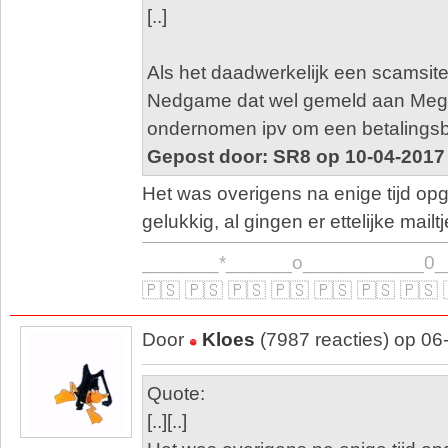
[..]
Als het daadwerkelijk een scamsite
Nedgame dat wel gemeld aan Meg
ondernomen ipv om een betalingsb
Gepost door: SR8 op 10-04-2017
Het was overigens na enige tijd o
gelukkig, al gingen er ettelijke mailt
_______*______o___________0_
🇵🇸 🇵🇸 🇵🇸 🇵🇸 🇵🇸 🇵🇸 🇵🇸 
Door
Kloes
(7987 reacties) op 06
Quote:
[..][..]