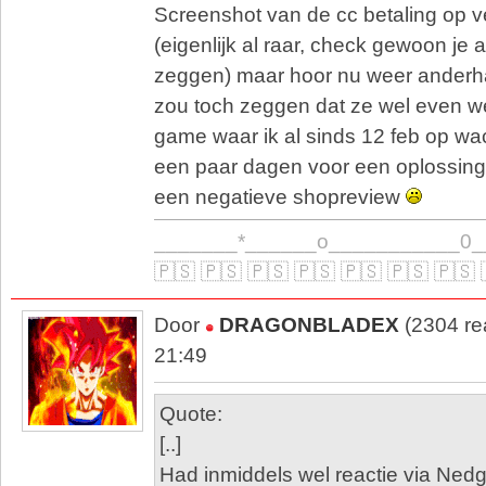
Screenshot van de cc betaling op 
(eigenlijk al raar, check gewoon je a
zeggen) maar hoor nu weer anderha
zou toch zeggen dat ze wel even 
game waar ik al sinds 12 feb op wac
een paar dagen voor een oplossing
een negatieve shopreview
_______*______o___________0_
🇵🇸 🇵🇸 🇵🇸 🇵🇸 🇵🇸 🇵🇸 🇵🇸 
Door
DRAGONBLADEX
(2304 re
21:49
Quote:
[..]
Had inmiddels wel reactie via Ne