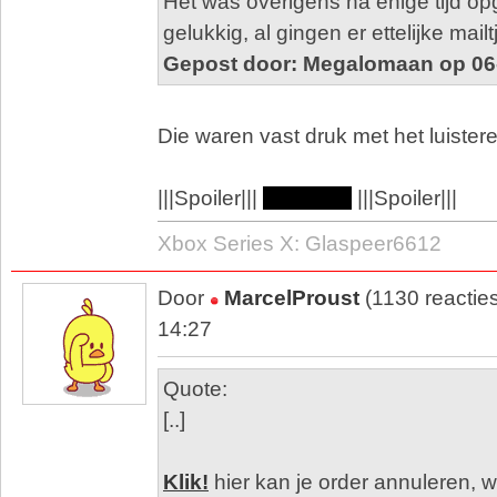
Het was overigens na enige tijd o
gelukkig, al gingen er ettelijke mail
Gepost door: Megalomaan op 06
Die waren vast druk met het luiste
|||Spoiler|||
of Queen
|||Spoiler|||
Xbox Series X: Glaspeer6612
Door
MarcelProust
(1130 reactie
14:27
Quote:
[..]
Klik!
hier kan je order annuleren, 