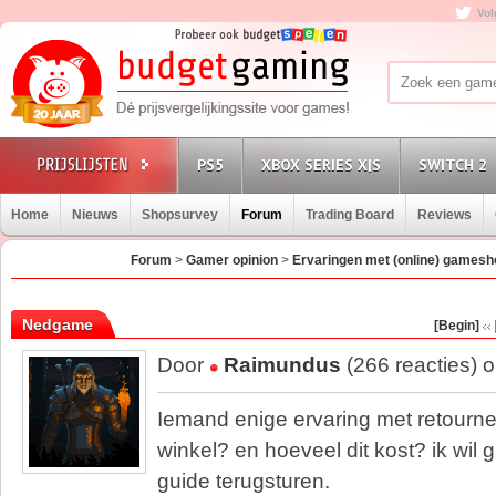
Vol
PS5
XBOX SERIES X|S
SWITCH 2
Home
Nieuws
Shopsurvey
Forum
Trading Board
Reviews
Forum
>
Gamer opinion
>
Ervaringen met (online) games
Nedgame
[Begin]
Door
Raimundus
(266 reacties) 
Iemand enige ervaring met retourn
winkel? en hoeveel dit kost? ik wil 
guide terugsturen.