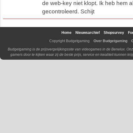
de web-key niet klopt. Ik heb hem a
gecontroleerd. Schijt
Home
Nieuwsarchief
Shopsurvey
Fo
Copyright Budgetgaming
Over Budgetgaming
Budgetgaming is de prijsvergelijkingssite van videogames in de Benelux. Onz
gamers door te kijken waar zij de beste prijs, service en kwaliteit kunnen