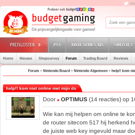
Vol
PS5
XBOX SERIES X|S
SWITCH 2
Home
Nieuws
Shopsurvey
Forum
Trading Board
Reviews
Forum
>
Nintendo Board
>
Nintendo Algemeen
>
help!! kom ni
help!! kom niet online met mijn ds
Door
OPTIMUS
(14 reacties) op 
Wie kan mij helpen om online te k
de router sitecom 517 hij herkend 
de juiste web key ingevuld maar do