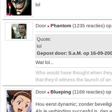
lol
Door
Phantom
(1235 reacties) o
Quote:
lol
Gepost door: S.a.M. op 16-09-20
Wat lol...
Who would have thought when they 
that they'd witness the launch of an
Door
Blueping
(1169 reacties) o
Hou eerst dynamic; zonder beveilig
Als je verbinding succesful is, dan w