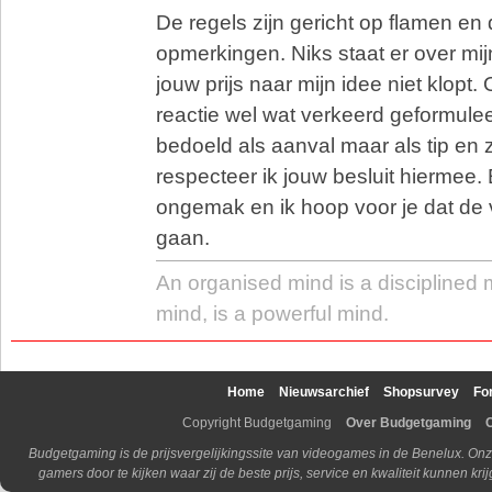
De regels zijn gericht op flamen en 
opmerkingen. Niks staat er over mij
jouw prijs naar mijn idee niet klopt.
reactie wel wat verkeerd geformulee
bedoeld als aanval maar als tip en zoa
respecteer ik jouw besluit hiermee.
ongemak en ik hoop voor je dat de
gaan.
An organised mind is a disciplined 
mind, is a powerful mind.
Home
Nieuwsarchief
Shopsurvey
Fo
Copyright Budgetgaming
Over Budgetgaming
Budgetgaming is de prijsvergelijkingssite van videogames in de Benelux. Onz
gamers door te kijken waar zij de beste prijs, service en kwaliteit kunnen