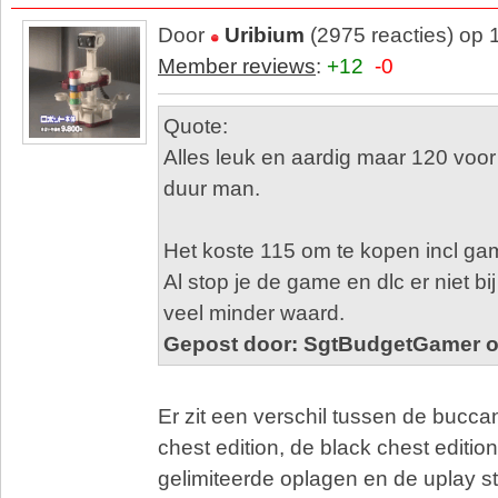
Door
Uribium
(2975 reacties) op 
Member reviews
:
+12
-0
Quote:
Alles leuk en aardig maar 120 voor 
duur man.
Het koste 115 om te kopen incl ga
Al stop je de game en dlc er niet bi
veel minder waard.
Gepost door: SgtBudgetGamer o
Er zit een verschil tussen de bucc
chest edition, de black chest editio
gelimiteerde oplagen en de uplay s