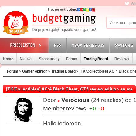
Vol
PS5
XBOX SERIES X|S
SWITCH 2
Home
Nieuws
Shopsurvey
Forum
Trading Board
Reviews
Forum
>
Gamer opinion
>
Trading Board
>
[TK/Collectibles] AC:4 Black Che
[TK/Collectibles] AC:4 Black Chest, GT5 review edition en me
Door
Verocious
(24 reacties) op
Member reviews
:
+0
-0
Hallo iedereen,