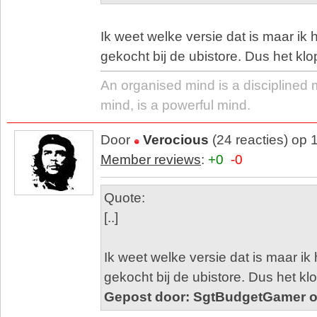
Ik weet welke versie dat is maar ik h
gekocht bij de ubistore. Dus het klop
An organised mind is a disciplined 
mind, is a powerful mind.
Door
Verocious
(24 reacties) op
Member reviews
:
+0
-0
Quote:
[..]
Ik weet welke versie dat is maar ik 
gekocht bij de ubistore. Dus het klop
Gepost door: SgtBudgetGamer o