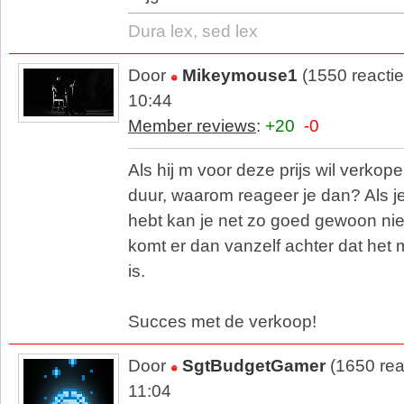
Dura lex, sed lex
Door
Mikeymouse1
(1550 reacti
10:44
Member reviews
:
+20
-0
Als hij m voor deze prijs wil verkopen
duur, waarom reageer je dan? Als j
hebt kan je net zo goed gewoon nie
komt er dan vanzelf achter dat het 
is.
Succes met de verkoop!
Door
SgtBudgetGamer
(1650 rea
11:04