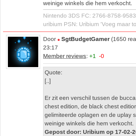
weinige winkels die hem verkocht.
Nintendo 3DS FC: 2766-8758-9583
uribium PSN: Uribium 'Voeg maar toe
Door
SgtBudgetGamer
(1650 rea
23:17
Member reviews
:
+1
-0
Quote:
[..]
Er zit een verschil tussen de bucc
chest edition, de black chest editi
gelimiteerde oplagen en de uplay 
weinige winkels die hem verkocht.
Gepost door: Uribium op 17-02-2