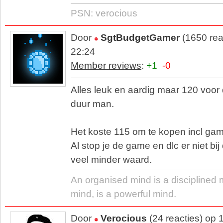
PSN: verocious
Door
SgtBudgetGamer
(1650 rea
22:24
Member reviews
:
+1
-0
Alles leuk en aardig maar 120 voor 
duur man.
Het koste 115 om te kopen incl gam
Al stop je de game en dlc er niet bij
veel minder waard.
An organised mind is a disciplined 
mind, is a powerful mind.
Door
Verocious
(24 reacties) op