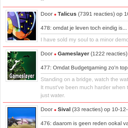
Door
Talicus
(7391 reacties) op 
478: omdat je leven toch eindig is...
I have sold my soul to a minor dem
Door
Gameslayer
(1222 reacties
477: Omdat Budgetgaming zo'n topi
Standing on a bridge, watch the wa
It must've been much harder when 
just water.
Door
Sival
(33 reacties) op 10-12
476: daarom is geen reden ookal val