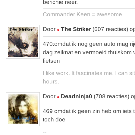
berichie neer.
Commander Keen = awesome.
Door
The Striker
(607 reacties) o
470:omdat ik nog geen auto mag ri
dag zeiknat en vermoeid thuiskom 
fietsen
I like work. It fascinates me. I can sit
hours.
Door
Deadninja0
(708 reacties) 
469 omdat ik geen zin heb om iets 
toch doe
--