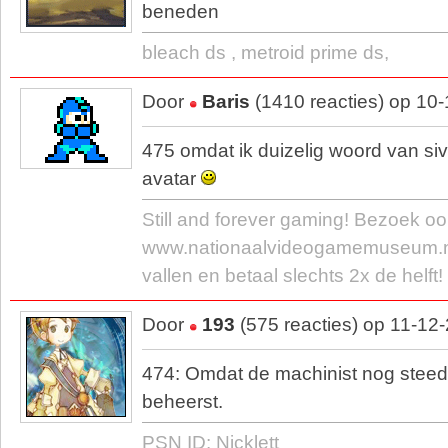
beneden
bleach ds , metroid prime ds,
Door
Baris
(1410 reacties) op 10
475 omdat ik duizelig woord van siv
avatar
Still and forever gaming! Bezoek oo
www.nationaalvideogamemuseum.nl/
vallen en betaal slechts 2x de helft!
Door
193
(575 reacties) op 11-12
474: Omdat de machinist nog steed
beheerst.
PSN ID: Nicklett