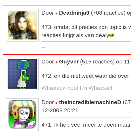
Door
Deadninja0
(708 reacties) 
473: omdat dit precies zon topic is w
reacties krijgt als van dealy
--
Door
Guyver
(515 reacties) op 1
472: en die niet weet waar die over 
Whaaack-hoo! I'm Whacka!!
Door
theincrediblemachineD
(67
12-2006 20:21
471: Ik heb veel meer te doen maar