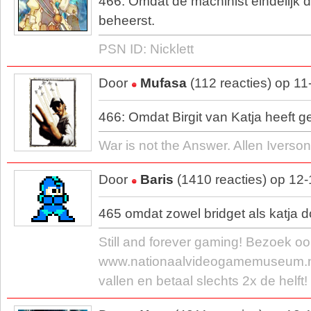
466: Omdat de machinist eindelijk
beheerst.
PSN ID: Nicklett
Door
Mufasa
(112 reacties) op 1
466: Omdat Birgit van Katja heeft
War is not the Answer. Allen Iverson
Door
Baris
(1410 reacties) op 12
465 omdat zowel bridget als katja 
Still and forever gaming! Bezoek oo
www.nationaalvideogamemuseum.nl/
vallen en betaal slechts 2x de helft!