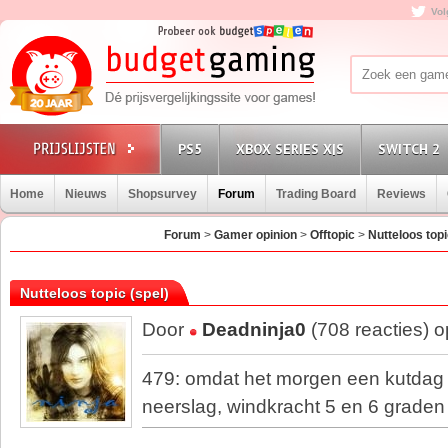
Vol
PS5
XBOX SERIES X|S
SWITCH 2
Home
Nieuws
Shopsurvey
Forum
Trading Board
Reviews
Forum
>
Gamer opinion
>
Offtopic
>
Nutteloos topi
Nutteloos topic (spel)
Door
Deadninja0
(708 reacties) 
479: omdat het morgen een kutdag
neerslag, windkracht 5 en 6 graden
--