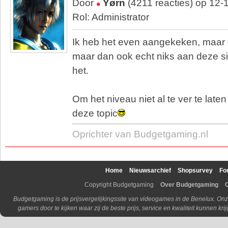
Door
Yørn
(4211 reacties) op 12-
Rol: Administrator
Ik heb het even aangekeken, maar 
maar dan ook echt niks aan deze sit
het.
Om het niveau niet al te ver te laten
deze topic
Oprichter van Budgetgaming.nl
Home
Nieuwsarchief
Shopsurvey
Fo
Copyright Budgetgaming
Over Budgetgaming
Budgetgaming is de prijsvergelijkingssite van videogames in de Benelux. Onz
gamers door te kijken waar zij de beste prijs, service en kwaliteit kunnen