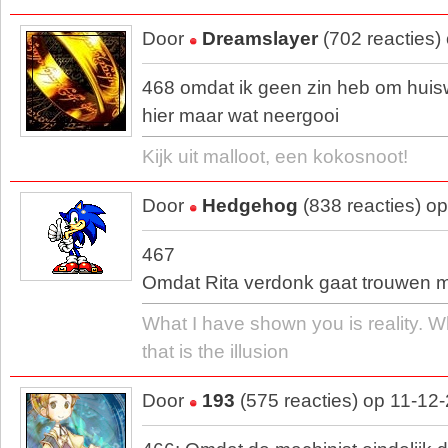
Door
Dreamslayer
(702 reacties)
468 omdat ik geen zin heb om hui
hier maar wat neergooi
Kijk uit malloot, een kokosnoot!
Door
Hedgehog
(838 reacties) o
467
Omdat Rita verdonk gaat trouwen m
What I have shown you is reality. 
that is the illusion
Door
193
(575 reacties) op 11-12