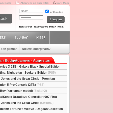
Facebook
Abonneer op onze RSS
Dark Mode
onthouden
Registreren
Wachtwoord kwijt?
Hulp?
ERS
BLU-RAY
MEER
e een game?
Nieuws doorgeven?
van Budgetgamers - Augustus
eries X 2TB - Galaxy Black Special Edition
esX)
Ring: Nightreign - Seekers Edition
(PS5)
a Jones and the Great Circle - Premium
S5)
ation 5 Pro Console (2TB)
(PS5)
l Boy (kartonnen model)
(Switch2)
alSense Draadloze Controller (007 First
ted Edition)
(PS5)
a Jones and the Great Circle
(Switch2)
mblem: Fortune's Weave - Dagdan Collection