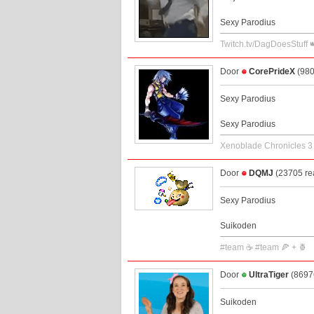
Sexy Parodius
Twitch.tv/DagDoesStuff 
Door
CorePrideX
(980
Sexy Parodius
Sexy Parodius
Xenoblade Chronicles 3
Door
DQMJ
(23705 re
Sexy Parodius
Suikoden
#team ☕ #team 🍕 + 🍍
Door
UltraTiger
(86976
Suikoden