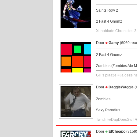
Saints Row 2
2 Fast 4 Gnomz
Xenoblade Chronicles 3
Door
Gamy
(6060 reac
2 Fast 4 Gnomz
Zombies (Zombies Ate M
GIF's plaatje = ja deze h
Door
DaggieWaggie
(
Zombies
Sexy Parodius
Twitch.tv/DagDoesStuff 
Door
ElCheapo
(31595