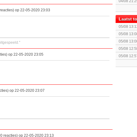
04/08 21:2
Topic]
reacties) op 22-05-2020 23:03
Laatst 
05/08 13:1
05/08 13:0
- Cepter E
05/08 13:0
itgespeeld.''
- Cepter E
05/08 12:5
ties) op 22-05-2020 23:05
05/08 12:5
Mononoke
cties) op 22-05-2020 23:07
0 reacties) op 22-05-2020 23:13