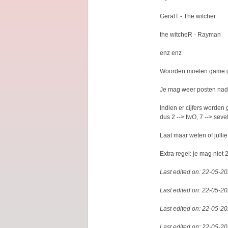
GeralT - The witcher
the witcheR - Rayman
enz enz
Woorden moeten game ge
Je mag weer posten nad
Indien er cijfers worden 
dus 2 --> twO, 7 --> sev
Laat maar weten of jullie
Extra regel: je mag niet 
Last edited on: 22-05-2
Last edited on: 22-05-2
Last edited on: 22-05-2
Last edited on: 22-05-2