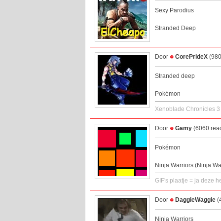
Sexy Parodius
Stranded Deep
Door
CorePrideX
(980
Stranded deep
Pokémon
Xenoblade Chronicles 3
Door
Gamy
(6060 reac
Pokémon
Ninja Warriors (Ninja W
GIF's plaatje = ja deze h
Door
DaggieWaggie
(
Ninja Warriors