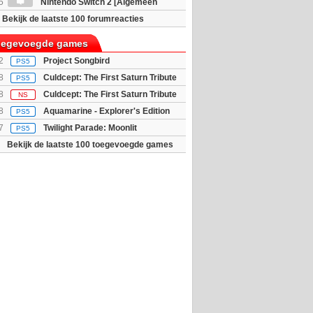
5
Nintendo Switch 2 [Algemeen
Bekijk de laatste 100 forumreacties
toegevoegde games
2
Project Songbird
PS5
8
Culdcept: The First Saturn Tribute
PS5
dition
8
Culdcept: The First Saturn Tribute
NS
dition
8
Aquamarine - Explorer's Edition
PS5
7
Twilight Parade: Moonlit
PS5
Bekijk de laatste 100 toegevoegde games