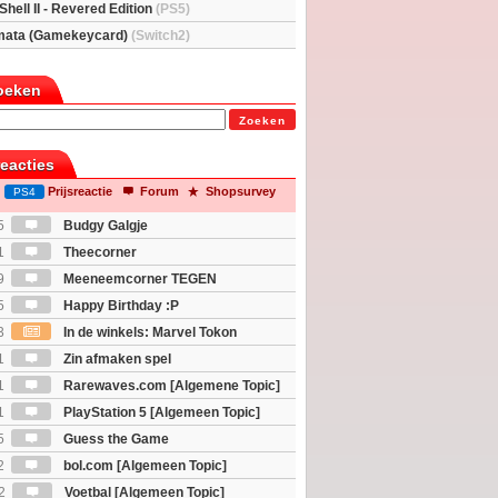
Shell II - Revered Edition
(PS5)
mata (Gamekeycard)
(Switch2)
oeken
Zoeken
reacties
Prijsreactie
Forum
Shopsurvey
PS4
5
Budgy Galgje
1
Theecorner
9
Meeneemcorner TEGEN
JS
5
Happy Birthday :P
3
In de winkels: Marvel Tokon
ouls & Beast of Reincarnation
1
Zin afmaken spel
1
Rarewaves.com [Algemene Topic]
1
PlayStation 5 [Algemeen Topic]
5
Guess the Game
2
bol.com [Algemeen Topic]
2
Voetbal [Algemeen Topic]