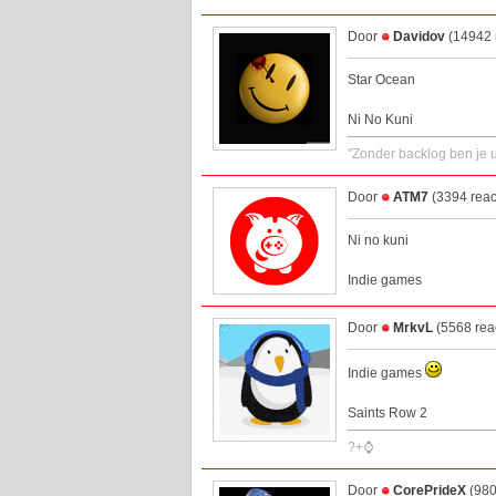
Door
Davidov
(14942 
Star Ocean
Ni No Kuni
''Zonder backlog ben je u
Door
ATM7
(3394 reac
Ni no kuni
Indie games
Door
MrkvL
(5568 rea
Indie games
Saints Row 2
?+⌚
Door
CorePrideX
(980