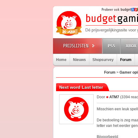
PS5
XBOX 
Home
Nieuws
Shopsurvey
Forum
Forum
>
Gamer opi
Next word Last letter
Door
ATM7
(3394 reac
Misschien een leuk spelle
De bedoeling is zeg maa
letter van het eerder g
Bijvoorbeeld: