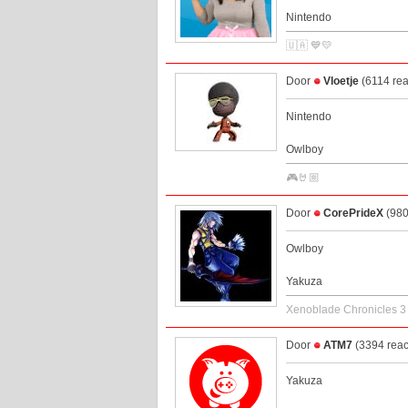
Nintendo
🇺🇦 💙💛
Door
Vloetje
(6114 rea
Nintendo
Owlboy
🎮🤘🏼
Door
CorePrideX
(980
Owlboy
Yakuza
Xenoblade Chronicles 3
Door
ATM7
(3394 reac
Yakuza