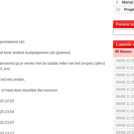
(Switch2)
9
Mortal 
10
Prag
Forum z
relateerd zijn
Laatste 
Nieuws
at twee andere budgetgamers zijn geweest.
06/08 11:5
genoemd ga je verder met de laatste letter van het (engels cijfers)
06/08 11:5
eN, enz
06/08 11:3
 het iets vinden.
KOSTPRI
06/08 11:3
06/08 11:3
2 of meer keer dezelfde titel noemen
Fighting S
06/08 11:3
020 22:50
06/08 11:3
06/08 11:3
020 23:04
06/08 11:2
020 23:07
06/08 11:0
06/08 10:1
020 23:13