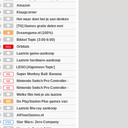
6
Amazon
4
Klaagcorner
0
Het waar doet het je aan denken
osts wachten!)
3
[TG] Games gratis delen met
8
Dreamgame.nl (100%)
8
Bikkel Topic (3:00-6:00)
4
Orbitals
NS2
9
Laatste game-aankoop
6
Laatste hardware-aankoop
1
LEGO [Algemeen Topic]
6
Super Monkey Ball: Banana
NS
0
Nintendo Switch Pro Controller -
NS
 Edition
0
Nintendo Switch Pro Controller -
NS
unter Rise Sunbreak Edition
5
Welke film heb je als laatste
8
De PlayStation Plus games van
ijn bekend
0
Laatste Blu-ray aankoop
5
AllYourGames.nl
4
Star Wars: Zero Company
PS5