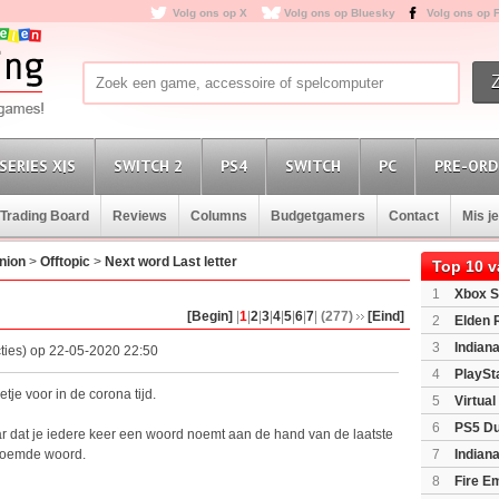
Volg ons op X
Volg ons op Bluesky
Volg ons op 
SERIES X|S
SWITCH 2
PS4
SWITCH
PC
PRE-ORD
Trading Board
Reviews
Columns
Budgetgamers
Contact
Mis j
nion
>
Offtopic
>
Next word Last letter
Top 10 
1
Xbox S
(XboxSeri
[Begin]
|
1
|
2
|
3
|
4
|
5
|
6
|
7
|
(277)
[Eind]
2
Elden 
3
Indian
ties) op 22-05-2020 22:50
Edition
(P
4
PlaySt
tje voor in de corona tijd.
5
Virtua
6
PS5 Du
r dat je iedere keer een woord noemt aan de hand van de laatste
Light Limi
enoemde woord.
7
Indian
8
Fire E