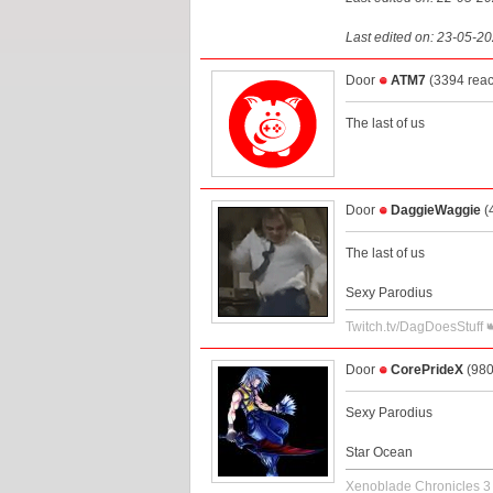
Last edited on: 23-05-2
Door
ATM7
(3394 reac
The last of us
Door
DaggieWaggie
(
The last of us
Sexy Parodius
Twitch.tv/DagDoesStuff 
Door
CorePrideX
(980
Sexy Parodius
Star Ocean
Xenoblade Chronicles 3