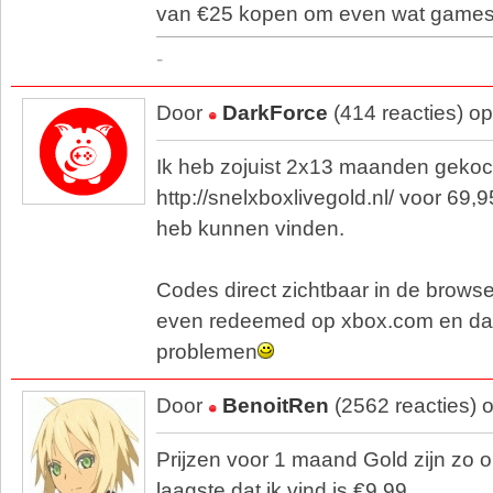
van €25 kopen om even wat games/d
-
Door
DarkForce
(414 reacties) o
Ik heb zojuist 2x13 maanden gekoch
http://snelxboxlivegold.nl/ voor 69,
heb kunnen vinden.
Codes direct zichtbaar in de browse
even redeemed op xbox.com en dat
problemen
Door
BenoitRen
(2562 reacties) 
Prijzen voor 1 maand Gold zijn zo o
laagste dat ik vind is €9,99.