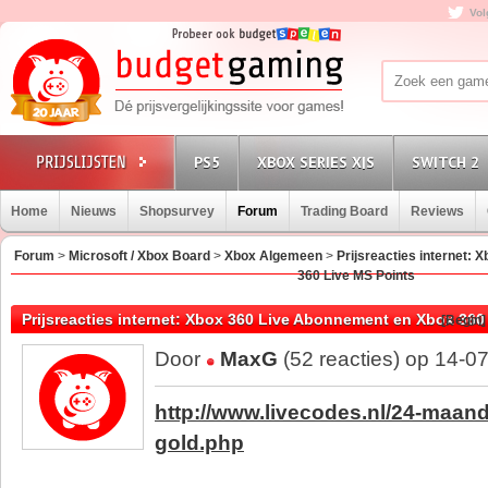
Vol
PS5
XBOX SERIES X|S
SWITCH 2
Home
Nieuws
Shopsurvey
Forum
Trading Board
Reviews
Forum
>
Microsoft / Xbox Board
>
Xbox Algemeen
>
Prijsreacties internet:
360 Live MS Points
Prijsreacties internet: Xbox 360 Live Abonnement en Xbox 360
[Begin]
Door
MaxG
(52 reacties) op 14-0
http://www.livecodes.nl/24-maand
gold.php