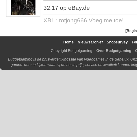
32,17 op eBay.de
XBL : rotjong666 Voeg me toe!
[Begin
Home
Nieuwsarchief
Shopsurvey
Fo
Copyright Budgetgaming
Over Budgetgaming
Budgetgaming is de prijsvergelijkingssite van videogames in de Benelux. Onz
gamers door te kijken waar zij de beste prijs, service en kwaliteit kunnen