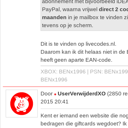
abonnement met bijvoorbeeld iDEA
PayPal, waarna vrijwel
direct 2 c
maanden
in je mailbox te vinden z
tevens op je scherm.
Dit is te vinden op livecodes.nl.
Daarom kan ik dit helaas niet in de B
heeft geen aparte EAN-code.
XBOX: BENx1996 | PSN: BENx199
BENx1996
Door
UserVerwijderdXO
(2850 re
2015 20:41
Kent er iemand een website die nog
bedragen die giftcards wegdoet? Ik 