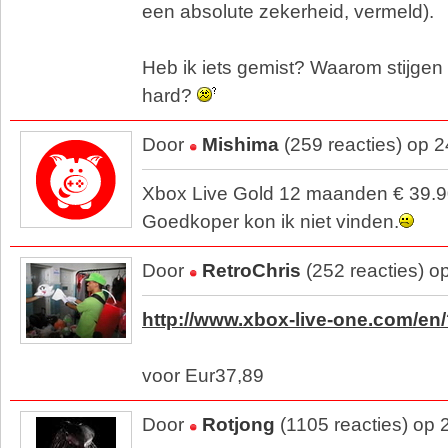
een absolute zekerheid, vermeld).
Heb ik iets gemist? Waarom stijgen 
hard?
Door
Mishima
(259 reacties) op 
Xbox Live Gold 12 maanden € 39.9
Goedkoper kon ik niet vinden.
Door
RetroChris
(252 reacties) o
http://www.xbox-live-one.com/en
voor Eur37,89
Door
Rotjong
(1105 reacties) op