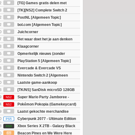
2
[TG] Games gratis delen met
8
[TK][NS2] Complete Switch 2
2
PostNL [Algemeen Topic]
2
bol.com [Algemeen Topic]
0
Juichcorner
7
Het waar doet het je aan denken
osts wachten!)
3
Klaagcorner
5
Opmerkelijk nieuws (zonder
igie)
0
PlayStation 5 [Algemeen Topic]
8
Evercade & Evercade VS
 Topic]
4
Nintendo Switch 2 [Algemeen
0
Laatste game-aankoop
3
[TK/NS] SanDisk microSD 128GB
9
Super Mario Party Jamboree -
NS2
witch 2 Edition
4
Pokémon Pokopia (Gamekeycard)
NS2
9
Laatst gekochte merchandise
0
Cyberpunk 2077 - Ultimate Edition
PS5
8
Xbox Series X 2TB - Galaxy Black
XSX
ition
0
Beacon Pines en We Were Here