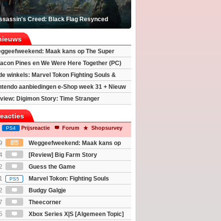
ssassin's Creed: Black Flag Resynced
nieuws
ggeefweekend: Maak kans op The Super
xy movie (2x)!
acon Pines en We Were Here Together (PC)
 de winkels: Marvel Tokon Fighting Souls &
eincarnation
ntendo aanbiedingen e-Shop week 31 + Nieuw
h 2
view: Digimon Story: Time Stranger
reacties
Prijsreactie
Forum
Shopsurvey
PS4
9
Weggeefweekend: Maak kans op
Mario Galaxy movie (2x)!
4
[Review] Big Farm Story
eld op SteamDeck)
2
Guess the Game
1
Marvel Tokon: Fighting Souls
PS5
2
Budgy Galgje
7
Theecorner
5
Xbox Series X|S [Algemeen Topic]