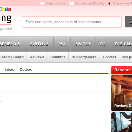
Volg ons op X
Volg ons op Bluesky
Volg ons op 
SERIES X|S
SWITCH 2
PS4
SWITCH
PC
PRE-ORD
Trading Board
Reviews
Columns
Budgetgamers
Contact
Mis j
Inbox
Outbox
Recente 
..
Review: D