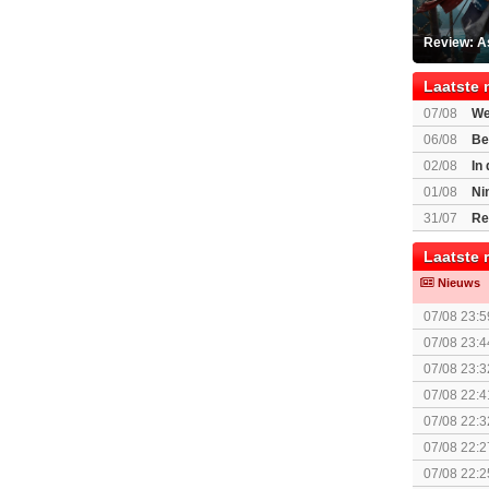
Review: A
Laatste 
07/08
We
Mario Gala
06/08
Be
Gratis
02/08
In
Beast of R
01/08
Ni
voor Switc
31/07
Re
Laatste 
Nieuws
07/08 23:5
The Super 
07/08 23:4
(uitgespe
07/08 23:3
07/08 22:4
07/08 22:3
07/08 22:2
07/08 22:2