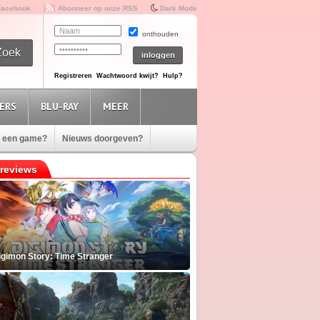
Facebook
Abonneer op onze RSS
Dark Mode
onthouden
Registreren
Wachtwoord kwijt?
Hulp?
ERS
BLU-RAY
MEER
e een game?
Nieuws doorgeven?
reviews
igimon Story: Time Stranger