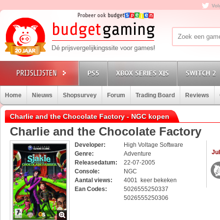
Vol
PS5
XBOX SERIES X|S
SWITCH 2
Home
Nieuws
Shopsurvey
Forum
Trading Board
Reviews
Charlie and the Chocolate Factory - NGC kopen
Charlie and the Chocolate Factory
Developer:
High Voltage Software
Jul
Genre:
Adventure
Releasedatum:
22-07-2005
Console:
NGC
Aantal views:
4001 keer bekeken
Ean Codes:
5026555250337
5026555250306