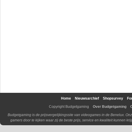
Home
Nieuwsarchief
Shopsurvey
Fo
Copyright Budgetgaming
Over Budgetgaming
Budgetgaming is de prijsvergelijkingssite van videogames in de Benelux. Onz
gamers door te kijken waar zij de beste prijs, service en kwaliteit kunnen