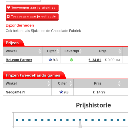
Toevoegen aan je wishlist
Toevoegen aan je collectie
Bijzonderheden
Ook bekend als Sjakie en de Chocolade Fabriek
Prijzen
Winkel
Cijfer
Levertijd
Prijs
Bol.com Partner
9.3
€ 34.81
+ € 0.00
Prijzen tweedehands games
Winkel
Cijfer
Prijs
Nedgame.nl
9.8
€ 14.99