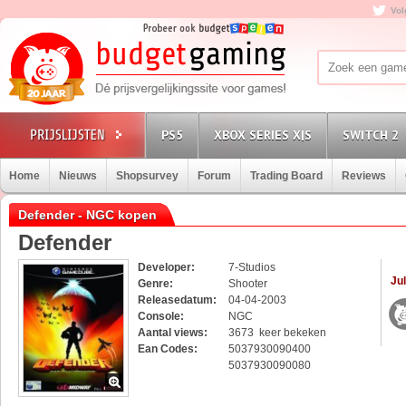
Vol
PS5
XBOX SERIES X|S
SWITCH 2
Home
Nieuws
Shopsurvey
Forum
Trading Board
Reviews
Defender - NGC kopen
Defender
Developer:
7-Studios
Jul
Genre:
Shooter
Releasedatum:
04-04-2003
Console:
NGC
Aantal views:
3673 keer bekeken
Ean Codes:
5037930090400
5037930090080