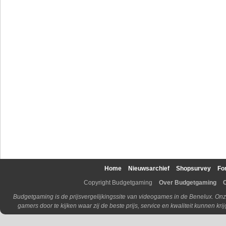
Home
Nieuwsarchief
Shopsurvey
Fo
Copyright Budgetgaming
Over Budgetgaming
Budgetgaming is de prijsvergelijkingssite van videogames in de Benelux. Onz
gamers door te kijken waar zij de beste prijs, service en kwaliteit kunnen