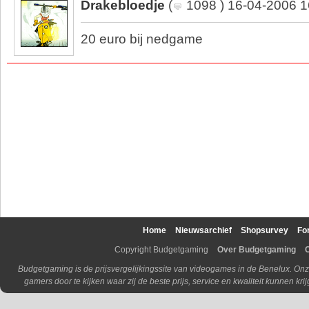
Drakebloedje
(
1098 ) 16-04-2006 1
20 euro bij nedgame
Home
Nieuwsarchief
Shopsurvey
Fo
Copyright Budgetgaming
Over Budgetgaming
Budgetgaming is de prijsvergelijkingssite van videogames in de Benelux. Onz
gamers door te kijken waar zij de beste prijs, service en kwaliteit kunnen