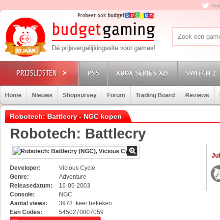
Vol
PS5
XBOX SERIES X|S
SWITCH 2
Home
Nieuws
Shopsurvey
Forum
Trading Board
Reviews
Robotech: Battlecry - NGC kopen
Robotech: Battlecry
Jul
Developer:
Vicious Cycle
Genre:
Adventure
Releasedatum:
16-05-2003
Console:
NGC
Aantal views:
3978 keer bekeken
Ean Codes:
5450270007059