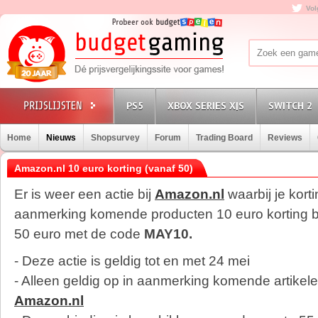
Vol
PS5
XBOX SERIES X|S
SWITCH 2
Home
Nieuws
Shopsurvey
Forum
Trading Board
Reviews
Amazon.nl 10 euro korting (vanaf 50)
Er is weer een actie bij
Amazon.nl
waarbij je kortin
aanmerking komende producten 10 euro korting bi
50 euro met de code
MAY10.
- Deze actie is geldig tot en met 24 mei
- Alleen geldig op in aanmerking komende artikel
Amazon.nl