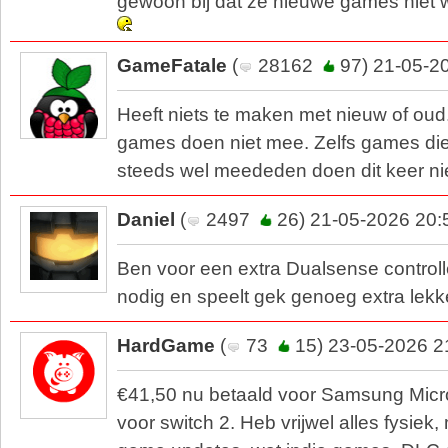
gewoon bij dat ze nieuwe games niet 
GameFatale
(
28162
97) 21-05-2
Heeft niets te maken met nieuw of ou
games doen niet mee. Zelfs games die 
steeds wel meededen doen dit keer ni
Daniel
(
2497
26) 21-05-2026 20:
Ben voor een extra Dualsense control
nodig en speelt gek genoeg extra lek
HardGame
(
73
15) 23-05-2026 2
€41,50 nu betaald voor Samsung Micr
voor switch 2. Heb vrijwel alles fysiek