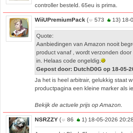
controller besteld. 65eu is prima.
WiiUPremiumPack
(
573
13) 18-
Quote:
Aanbiedingen van Amazon nooit begr
product vanaf , wordt verzonden doo
in. Helaas code ongeldig.
Gepost door: DutchD0G op 18-05-2
Ja het is heel arbitrair, gelukkig staat 
productpagina een kleine marker als 
Bekijk de actuele prijs op Amazon.
NSRZZY
(
86
1) 18-05-2026 20:2