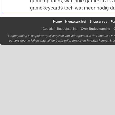
game updates, wat indie games, DLC 
gamekeycards toch wat meer nodig d
Home
Nieuwsarchief
Shopsurvey
Fo
Copyright Budgetgaming
Over Budgetgaming
Budgetgaming is de prijsvergelijkingssite van videogames in de Benelux. Onz
gamers door te kijken waar zij de beste prijs, service en kwaliteit kunnen