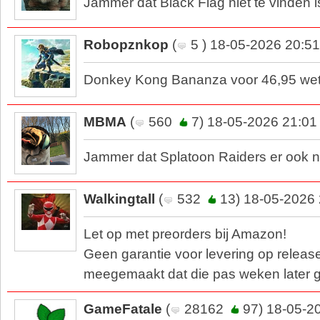
Jammer dat Black Flag niet te vinden i
Robopznkop
(
5 ) 18-05-2026 20:51
Donkey Kong Bananza voor 46,95 wet
MBMA
(
560
7) 18-05-2026 21:01
Jammer dat Splatoon Raiders er ook n
Walkingtall
(
532
13) 18-05-2026 
Let op met preorders bij Amazon!
Geen garantie voor levering op releas
meegemaakt dat die pas weken later 
GameFatale
(
28162
97) 18-05-2