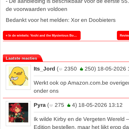
- De aanbieding is beschikbaar voor de eerste 55
de voorwaarden voldoen
Bedankt voor het melden: Xor en Doobieters
« In de winkels: Yoshi and the Mysterious Book & LEGO Batman
Revie
Laatste reacties
Its_Jord
(
2350
250) 18-05-2026 
Werkt ook op Amazon.com.be overigen
onder ons
Pyra
(
275
4) 18-05-2026 13:12
Ik wilde Kirby en de Vergeten Wereld 
Edition bestellen, maar het lijkt erop da