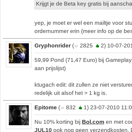
Krijgt je de Beta key gratis bij aansch
yep, je moet er wel een mailtje voor st
ordernummer erin (meer info op de bes
Gryphonrider
(
2825
2) 10-07-20
59,99 Pond (71,47 Euro) bij Gameplay
aan prijslijst)
ktugach edit: dit zullen ze niet verstur
redelijk uit alsof het > 1 kg is.
Epitome
(
832
1) 23-07-2010 11:
Nu 10% korting bij
Bol.com
en met c
JUL10
ook nog geen verzendkosten.