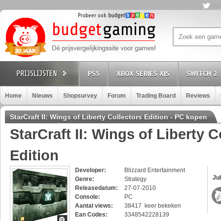
Vol
PS5
XBOX SERIES X|S
SWITCH 2
Home
Nieuws
Shopsurvey
Forum
Trading Board
Reviews
StarCraft II: Wings of Liberty Collectors Edition - PC kopen
StarCraft II: Wings of Liberty C
Edition
Developer:
Blizzard Entertainment
Jul
Genre:
Strategy
Releasedatum:
27-07-2010
Console:
PC
Aantal views:
38417 keer bekeken
Ean Codes:
3348542228139