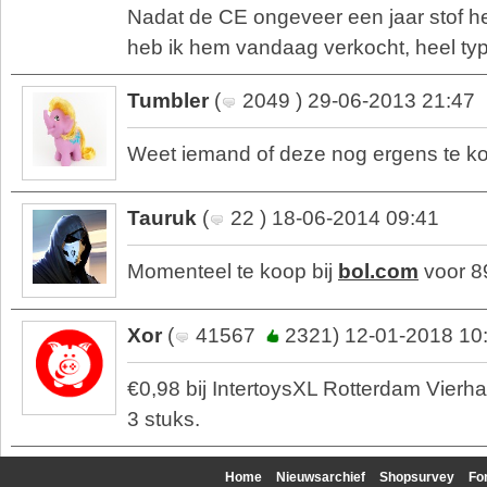
Nadat de CE ongeveer een jaar stof h
heb ik hem vandaag verkocht, heel typ
Tumbler
(
2049 ) 29-06-2013 21:47
Weet iemand of deze nog ergens te ko
Tauruk
(
22 ) 18-06-2014 09:41
Momenteel te koop bij
bol.com
voor 8
Xor
(
41567
2321) 12-01-2018 10
€0,98 bij IntertoysXL Rotterdam Vierh
3 stuks.
Home
Nieuwsarchief
Shopsurvey
Fo