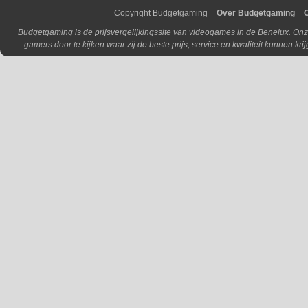
Copyright Budgetgaming
Over Budgetgaming
Budgetgaming is de prijsvergelijkingssite van videogames in de Benelux. Onz
gamers door te kijken waar zij de beste prijs, service en kwaliteit kunnen