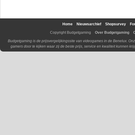
Home
Nieuwsarchief
Shopsurvey
Fo
Copyright Budgetgaming
Over Budgetgaming
Budgetgaming is de prijsvergelijkingssite van videogames in de Benelux. Onz
gamers door te kijken waar zij de beste prijs, service en kwaliteit kunnen