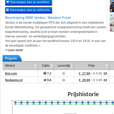
Toevoegen aan je wishlist
Toevoegen aan je collectie
Beschrijving WWI Verdun: Western Front
Verdun is de eerste multiplayer-FPS die zich afspeelt in een realistische
Eerste Wereldoorlog. De genadeloze loopgravenoorlog biedt een unieke
slagveldervaring, waarbij jij en je team worden ondergedompeld in
intense aanvals- en verdedigingsgevechten.
Het spel speelt zich af aan het westfront tussen 1914 en 1918, in een van
de bloedigste conflicten i...
+ Lees meer
Prijzen
Winkel
Cijfer
Levertijd
Prijs
Bol.com
7.2
€ 27.99
+ € 0.00
Nedgame.nl
9.8
€ 29.99
+ € 3.99