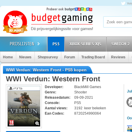
Vol
PS5
XBOX SERIES X|S
SWITCH 2
Home
Nieuws
Shopsurvey
Forum
Trading Board
Reviews
WWI Verdun: Western Front - PS5 kopen
WWI Verdun: Western Front
Developer:
BlackMill Games
Jul
Genre:
Shooter
Releasedatum:
09-09-2021
Console:
PS5
Aantal views:
3192 keer bekeken
Ean Codes:
8720254990064
Oo