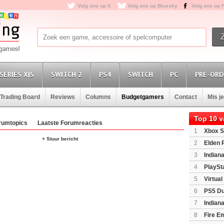
Volg ons op X
Volg ons op Bluesky
Volg ons op 
SERIES X|S
SWITCH 2
PS4
SWITCH
PC
PRE-ORD
Trading Board
Reviews
Columns
Budgetgamers
Contact
Mis j
Top 10 
rumtopics
Laatste Forumreacties
1
Xbox S
+ Stuur bericht
(XboxSeri
2
Elden 
3
Indian
Edition
(P
4
PlaySt
5
Virtua
6
PS5 Du
Light Limi
7
Indian
8
Fire E