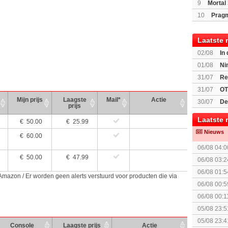
(Switch2)
9
Mortal 
10
Prag
Laatste 
02/08
In
Beast of R
01/08
Ni
voor Switc
31/07
Re
31/07
OT
Mijn prijs
Laagste
Mail*
Actie
30/07
De
prijs
bekend
Laatste 
€
50.00
€ 25.99
Nieuws
€
60.00
06/08 04:0
€
50.00
€ 47.99
06/08 03:2
06/08 01:5
 Amazon / Er worden geen alerts verstuurd voor producten die via
06/08 00:5
06/08 00:1
05/08 23:5
05/08 23:4
Console
Laagste prijs
Actie