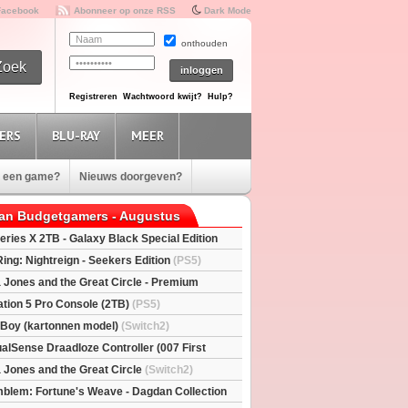
Facebook
Abonneer op onze RSS
Dark Mode
onthouden
Registreren
Wachtwoord kwijt?
Hulp?
ERS
BLU-RAY
MEER
e een game?
Nieuws doorgeven?
van Budgetgamers - Augustus
eries X 2TB - Galaxy Black Special Edition
esX)
Ring: Nightreign - Seekers Edition
(PS5)
a Jones and the Great Circle - Premium
S5)
ation 5 Pro Console (2TB)
(PS5)
l Boy (kartonnen model)
(Switch2)
alSense Draadloze Controller (007 First
ted Edition)
(PS5)
a Jones and the Great Circle
(Switch2)
mblem: Fortune's Weave - Dagdan Collection