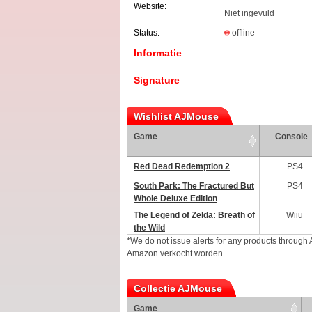
Website:
Niet ingevuld
Status:
offline
Informatie
Signature
Wishlist AJMouse
Game
Console
Red Dead Redemption 2
PS4
South Park: The Fractured But
PS4
Whole Deluxe Edition
The Legend of Zelda: Breath of
Wiiu
the Wild
*We do not issue alerts for any products through
Amazon verkocht worden.
Collectie AJMouse
Game