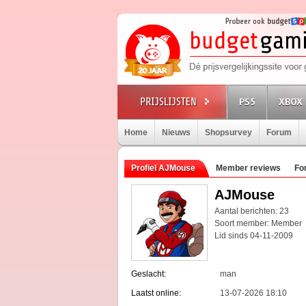
PS5
XBOX 
Home
Nieuws
Shopsurvey
Forum
Profiel AJMouse
Member reviews
Fo
AJMouse
Aantal berichten: 23
Soort member: Member
Lid sinds 04-11-2009
Geslacht:
man
Laatst online:
13-07-2026 18:10