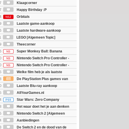
7
Klaagcorner
7
Happy Birthday :P
4
Orbitals
NS2
9
Laatste game-aankoop
6
Laatste hardware-aankoop
1
LEGO [Algemeen Topic]
9
Theecorner
6
Super Monkey Ball: Banana
NS
0
Nintendo Switch Pro Controller -
NS
 Edition
0
Nintendo Switch Pro Controller -
NS
unter Rise Sunbreak Edition
5
Welke film heb je als laatste
8
De PlayStation Plus games van
ijn bekend
0
Laatste Blu-ray aankoop
5
AllYourGames.nl
4
Star Wars: Zero Company
PS5
8
Het waar doet het je aan denken
osts wachten!)
5
Nintendo Switch 2 [Algemeen
4
Aanbiedingen
3
De Switch 2 en de dood van de