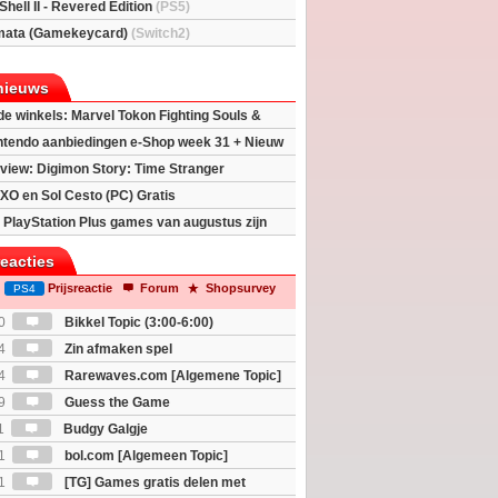
Shell II - Revered Edition
(PS5)
mata (Gamekeycard)
(Switch2)
nieuws
 de winkels: Marvel Tokon Fighting Souls &
eincarnation
ntendo aanbiedingen e-Shop week 31 + Nieuw
h 2
view: Digimon Story: Time Stranger
XO en Sol Cesto (PC) Gratis
 PlayStation Plus games van augustus zijn
reacties
Prijsreactie
Forum
Shopsurvey
PS4
0
Bikkel Topic (3:00-6:00)
4
Zin afmaken spel
4
Rarewaves.com [Algemene Topic]
9
Guess the Game
1
Budgy Galgje
1
bol.com [Algemeen Topic]
1
[TG] Games gratis delen met