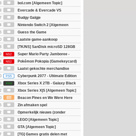
3
bol.com [Algemeen Topic]
8
Evercade & Evercade VS
 Topic]
7
Budgy Galgje
4
Nintendo Switch 2 [Algemeen
6
Guess the Game
0
Laatste game-aankoop
3
[TK/NS] SanDisk microSD 128GB
9
Super Mario Party Jamboree -
NS2
witch 2 Edition
4
Pokémon Pokopia (Gamekeycard)
NS2
9
Laatst gekochte merchandise
0
Cyberpunk 2077 - Ultimate Edition
PS5
8
Xbox Series X 2TB - Galaxy Black
XSX
ition
2
Xbox Series X|S [Algemeen Topic]
0
Beacon Pines en We Were Here
PC) Gratis
6
Zin afmaken spel
2
Opmerkelijk nieuws (zonder
igie)
0
LEGO [Algemeen Topic]
6
GTA [Algemeen Topic]
7
[TG] Games gratis delen met