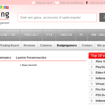
Volg ons op X
Volg ons op Bluesky
Volg ons op 
SERIES X|S
SWITCH 2
PS4
SWITCH
PC
PRE-ORD
Trading Board
Reviews
Columns
Budgetgamers
Contact
Mis j
Top 10 
umtopics
Laatste Forumreacties
1
Xbox S
+ Stuur bericht
(XboxSeri
2
PlaySt
3
Elden 
4
Indian
Edition
(P
5
Virtua
6
Fire E
(Switch2)
7
PS5 Du
Light Limi
8
Indian