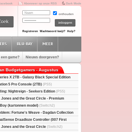
Facebook
Abonneer op onze RSS
Dark Mode
onthouden
Registreren
Wachtwoord kwijt?
Hulp?
ERS
BLU-RAY
MEER
e een game?
Nieuws doorgeven?
van Budgetgamers - Augustus
eries X 2TB - Galaxy Black Special Edition
esX)
ation 5 Pro Console (2TB)
(PS5)
Ring: Nightreign - Seekers Edition
(PS5)
a Jones and the Great Circle - Premium
S5)
l Boy (kartonnen model)
(Switch2)
mblem: Fortune's Weave - Dagdan Collection
alSense Draadloze Controller (007 First
ted Edition)
(PS5)
a Jones and the Great Circle
(Switch2)