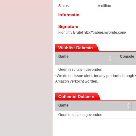
Status:
offline
Informatie
Signature
Fight my Brute! http://babiej.mybrute.com/
Wishlist Dalamin
Game
Console
Geen resultaten gevonden
*We do not issue alerts for any products through
Amazon verkocht worden.
Collectie Dalamin
Game
Geen resultaten gevonden