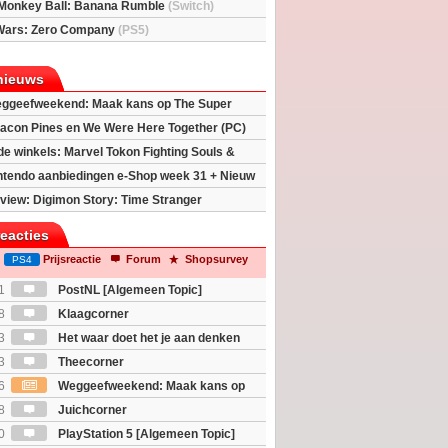
Monkey Ball: Banana Rumble
(Switch)
Wars: Zero Company
(PS5)
nieuws
ggeefweekend: Maak kans op The Super
xy movie (2x)!
acon Pines en We Were Here Together (PC)
 de winkels: Marvel Tokon Fighting Souls &
eincarnation
ntendo aanbiedingen e-Shop week 31 + Nieuw
h 2
view: Digimon Story: Time Stranger
reacties
Prijsreactie
Forum
Shopsurvey
PS4
1
PostNL [Algemeen Topic]
8
Klaagcorner
3
Het waar doet het je aan denken
osts wachten!)
3
Theecorner
6
Weggeefweekend: Maak kans op
Mario Galaxy movie (2x)!
8
Juichcorner
0
PlayStation 5 [Algemeen Topic]