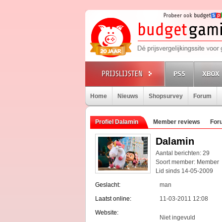
PS5
XBOX 
Home
Nieuws
Shopsurvey
Forum
Profiel Dalamin
Member reviews
For
Dalamin
Aantal berichten: 29
Soort member: Member
Lid sinds 14-05-2009
Geslacht:
man
Laatst online:
11-03-2011 12:08
Website:
Niet ingevuld