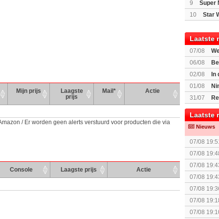
9
Super 
10
Star 
Laatste 
07/08
We
Mario Gala
06/08
Be
Gratis
02/08
In
Beast of R
01/08
Ni
Mijn prijs
Laagste
Mail*
Actie
voor Switc
prijs
31/07
Re
Laatste 
 Amazon / Er worden geen alerts verstuurd voor producten die via
Nieuws
07/08 19:5
07/08 19:4
07/08 19:4
Console
Laagste prijs
Actie
spel! (3 p
07/08 19:4
07/08 19:3
The Super 
07/08 19:1
07/08 19:1