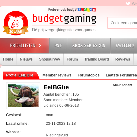
Vol
PS5
XBOX SERIES X|S
SWITCH 2
Home
Nieuws
Shopsurvey
Forum
Trading Board
Reviews
Profiel EelBGlie
Member reviews
Forumtopics
Laatste Forumrea
+ Stuur bericht
EelBGlie
Aantal berichten: 105
Soort member: Member
Lid sinds 05-06-2013
Geslacht:
man
Laatst online:
23-11-2023 12:18
Website:
Niet ingevuld