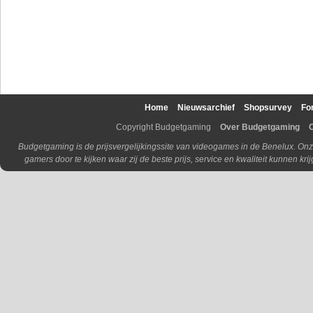
Home
Nieuwsarchief
Shopsurvey
Fo
Copyright Budgetgaming
Over Budgetgaming
Budgetgaming is de prijsvergelijkingssite van videogames in de Benelux. Onz
gamers door te kijken waar zij de beste prijs, service en kwaliteit kunnen