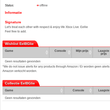
Status:
offline
Informatie
Signature
Let's treat each other with respect & enjoy life Xbox Live: Eellie
Feel free to add.
Wishlist EelBGlie
Game
Console
Mijn prijs
Laagste
prijs
Geen resultaten gevonden
*We do not issue alerts for any products through Amazon / Er worden geen alerts
Amazon verkocht worden.
Collectie EelBGlie
Game
Console
Laagste 
Geen resultaten gevonden