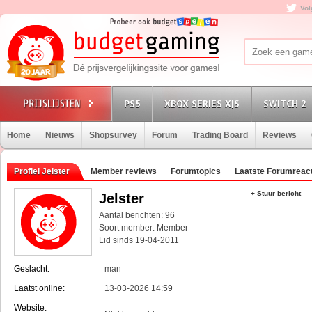
Vol
PS5
XBOX SERIES X|S
SWITCH 2
Home
Nieuws
Shopsurvey
Forum
Trading Board
Reviews
Profiel Jelster
Member reviews
Forumtopics
Laatste Forumreac
+ Stuur bericht
Jelster
Aantal berichten: 96
Soort member: Member
Lid sinds 19-04-2011
Geslacht:
man
Laatst online:
13-03-2026 14:59
Website: