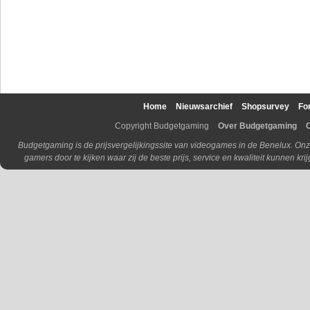
Home
Nieuwsarchief
Shopsurvey
Fo
Copyright Budgetgaming
Over Budgetgaming
Budgetgaming is de prijsvergelijkingssite van videogames in de Benelux. Onz
gamers door te kijken waar zij de beste prijs, service en kwaliteit kunnen