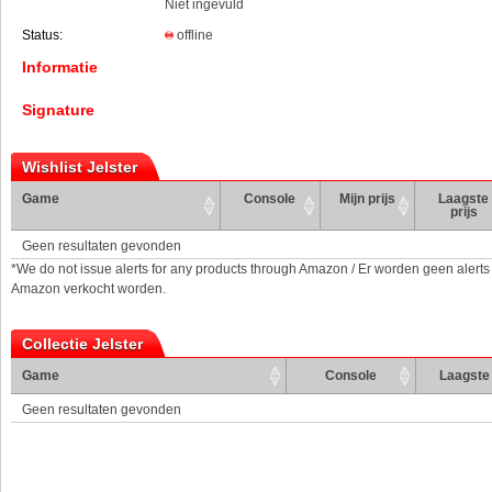
Niet ingevuld
Status:
offline
Informatie
Signature
Wishlist Jelster
Game
Console
Mijn prijs
Laagste
prijs
Geen resultaten gevonden
*We do not issue alerts for any products through Amazon / Er worden geen alerts
Amazon verkocht worden.
Collectie Jelster
Game
Console
Laagste 
Geen resultaten gevonden