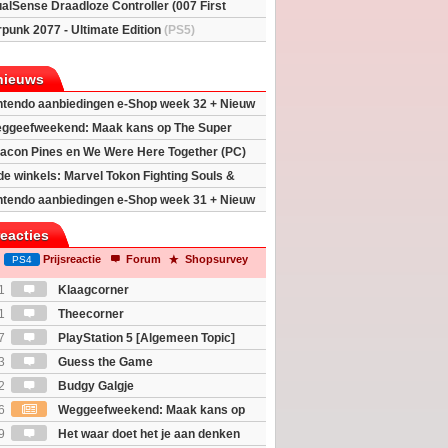
alSense Draadloze Controller (007 First
ted Edition)
(PS5)
punk 2077 - Ultimate Edition
(PS5)
nieuws
ntendo aanbiedingen e-Shop week 32 + Nieuw
h 2
ggeefweekend: Maak kans op The Super
xy movie (2x)!
acon Pines en We Were Here Together (PC)
 de winkels: Marvel Tokon Fighting Souls &
eincarnation
ntendo aanbiedingen e-Shop week 31 + Nieuw
h 2
reacties
Prijsreactie
Forum
Shopsurvey
PS4
1
Klaagcorner
1
Theecorner
7
PlayStation 5 [Algemeen Topic]
3
Guess the Game
2
Budgy Galgje
6
Weggeefweekend: Maak kans op
Mario Galaxy movie (2x)!
9
Het waar doet het je aan denken