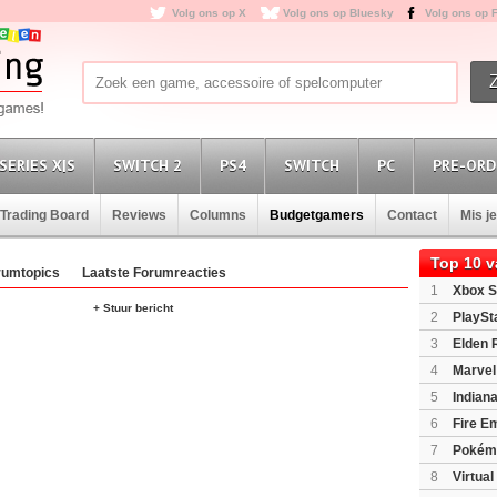
Volg ons op X
Volg ons op Bluesky
Volg ons op 
SERIES X|S
SWITCH 2
PS4
SWITCH
PC
PRE-ORD
Trading Board
Reviews
Columns
Budgetgamers
Contact
Mis j
Top 10 
rumtopics
Laatste Forumreacties
1
Xbox S
+ Stuur bericht
(XboxSeri
2
PlaySt
3
Elden 
4
Marvel
5
Indian
Edition
(P
6
Fire E
(Switch2)
7
Pokém
8
Virtua