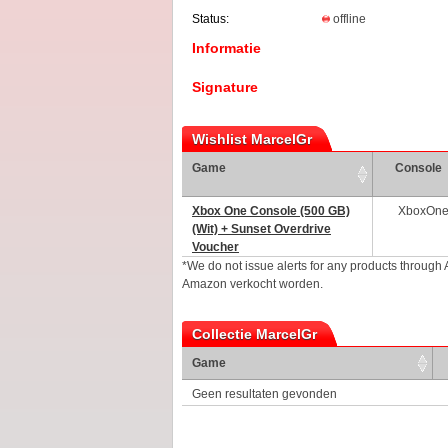
Status:
offline
Informatie
Signature
Wishlist MarcelGr
Game
Console
Xbox One Console (500 GB)
XboxOn
(Wit) + Sunset Overdrive
Voucher
*We do not issue alerts for any products through
Amazon verkocht worden.
Collectie MarcelGr
Game
Geen resultaten gevonden