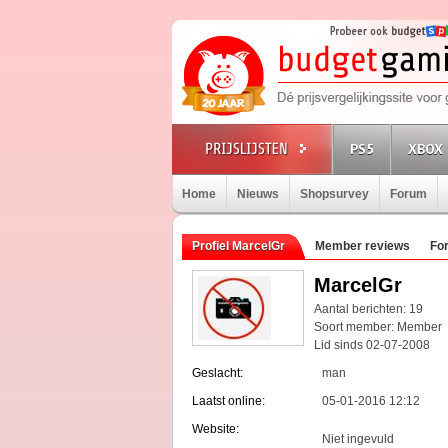
PS5
XBOX 
Home
Nieuws
Shopsurvey
Forum
Profiel MarcelGr
Member reviews
Fo
MarcelGr
Aantal berichten: 19
Soort member: Member
Lid sinds 02-07-2008
Geslacht:
man
Laatst online:
05-01-2016 12:12
Website:
Niet ingevuld