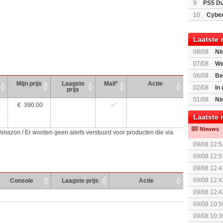
9
PS5 Du
Light Limi
10
Cyber
Laatste 
08/08
Ni
voor Switc
07/08
We
Mario Gala
06/08
Be
Mijn prijs
Laagste
Mail*
Actie
Gratis
02/08
In
prijs
Beast of R
01/08
Ni
e
€
390.00
voor Switc
Laatste 
Nieuws
 Amazon / Er worden geen alerts verstuurd voor producten die via
09/08 12:5
09/08 12:5
09/08 12:4
09/08 12:4
Console
Laagste prijs
Actie
09/08 12:4
09/08 10:5
The Super 
09/08 10:3