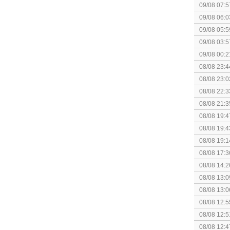
spel! (3 p
09/08 07:5
09/08 06:0
gezien?
09/08 05:5
09/08 03:5
09/08 00:2
Topic]
08/08 23:4
week 32 +
08/08 23:0
binnenkort
08/08 22:3
collectie
08/08 21:3
08/08 19:4
08/08 19:4
08/08 19:1
(uitgespe
08/08 17:3
Special Ed
08/08 14:2
08/08 13:0
08/08 13:0
Speed!
08/08 12:5
08/08 12:5
08/08 12:4