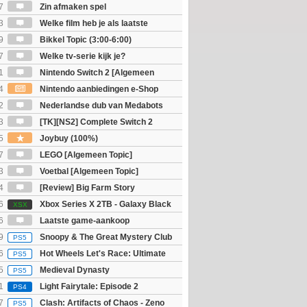
osts wachten!)
7
Zin afmaken spel
3
Welke film heb je als laatste
9
Bikkel Topic (3:00-6:00)
7
Welke tv-serie kijk je?
1
Nintendo Switch 2 [Algemeen
4
Nintendo aanbiedingen e-Shop
 Nieuw voor Switch 2
2
Nederlandse dub van Medabots
 geheel online...?
3
[TK][NS2] Complete Switch 2
5
Joybuy (100%)
7
LEGO [Algemeen Topic]
3
Voetbal [Algemeen Topic]
4
[Review] Big Farm Story
eld op SteamDeck)
6
Xbox Series X 2TB - Galaxy Black
XSX
ition
6
Laatste game-aankoop
9
Snoopy & The Great Mystery Club
PS5
6
Hot Wheels Let's Race: Ultimate
PS5
5
Medieval Dynasty
PS5
1
Light Fairytale: Episode 2
PS4
7
Clash: Artifacts of Chaos - Zeno
PS5