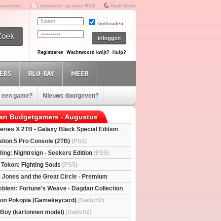
Facebook
Abonneer op onze RSS
Dark Mode
onthouden
Registreren
Wachtwoord kwijt?
Hulp?
ERS
BLU-RAY
MEER
e een game?
Nieuws doorgeven?
van Budgetgamers - Augustus
eries X 2TB - Galaxy Black Special Edition
esX)
ation 5 Pro Console (2TB)
(PS5)
Ring: Nightreign - Seekers Edition
(PS5)
 Tokon: Fighting Souls
(PS5)
a Jones and the Great Circle - Premium
S5)
mblem: Fortune's Weave - Dagdan Collection
on Pokopia (Gamekeycard)
(Switch2)
l Boy (kartonnen model)
(Switch2)