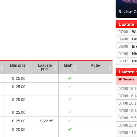
Review: G
Laatste 
07/08
We
Mario Gala
06/08
Be
Gratis
02/08
In
Beast of R
01/08
Ni
voor Switc
31/07
Re
Mijn prijs
Laagste
Mail*
Actie
prijs
Laatste 
€
25.00
Nieuws
€
25.00
07/08 16:1
Nintendo S
07/08 16:1
€
25.00
The Super 
07/08 16:1
[Algemeen
07/08 16:1
€
25.00
Topic]
07/08 15:5
€
25.00
€ 22.95
07/08 15:4
€
20.00
07/08 14:5