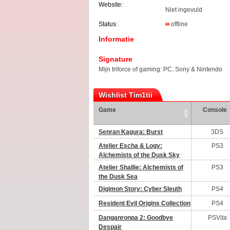
Website:
Niet ingevuld
Status:
offline
Informatie
Signature
Mijn triforce of gaming: PC, Sony & Nintendo
Wishlist Tim1tii
Game
Console
Senran Kagura: Burst
3DS
Atelier Escha & Logy:
PS3
Alchemists of the Dusk Sky
Atelier Shallie: Alchemists of
PS3
the Dusk Sea
Digimon Story: Cyber Sleuth
PS4
Resident Evil Origins Collection
PS4
Danganronpa 2: Goodbye
PSVita
Despair