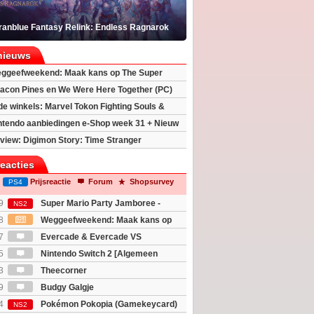
ranblue Fantasy Relink: Endless Ragnarok
nieuws
ggeefweekend: Maak kans op The Super
xy movie (2x)!
acon Pines en We Were Here Together (PC)
 de winkels: Marvel Tokon Fighting Souls &
eincarnation
ntendo aanbiedingen e-Shop week 31 + Nieuw
h 2
view: Digimon Story: Time Stranger
reacties
Prijsreactie
Forum
Shopsurvey
PS4
9
Super Mario Party Jamboree -
NS2
witch 2 Edition
8
Weggeefweekend: Maak kans op
Mario Galaxy movie (2x)!
7
Evercade & Evercade VS
 Topic]
5
Nintendo Switch 2 [Algemeen
3
Theecorner
9
Budgy Galgje
4
Pokémon Pokopia (Gamekeycard)
NS2