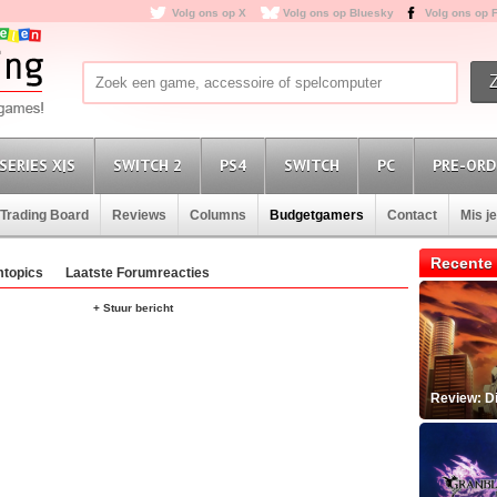
Volg ons op X
Volg ons op Bluesky
Volg ons op 
SERIES X|S
SWITCH 2
PS4
SWITCH
PC
PRE-ORD
Trading Board
Reviews
Columns
Budgetgamers
Contact
Mis j
Recente 
topics
Laatste Forumreacties
+ Stuur bericht
Review: D