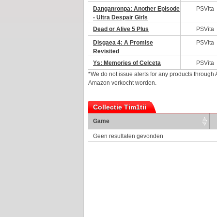
Danganronpa: Another Episode
PSVita
- Ultra Despair Girls
Dead or Alive 5 Plus
PSVita
Disgaea 4: A Promise
PSVita
Revisited
Ys: Memories of Celceta
PSVita
*We do not issue alerts for any products through
Amazon verkocht worden.
Collectie Tim1tii
Game
Geen resultaten gevonden