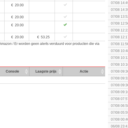
07/08 14:4
€
20.00
07/08 14:3
07/08 13:5
€
20.00
07/08 12:5
€
20.00
07/08 12:2
€
20.00
€ 53.25
07/08 12:1
 Amazon / Er worden geen alerts verstuurd voor producten die via
07/08 11:5
spel! (3 p
07/08 10:4
Special Ed
07/08 10:1
07/08 10:1
Together (
Console
Laagste prijs
Actie
07/08 09:3
07/08 09:3
politiek/rel
07/08 09:3
07/08 09:1
07/08 07:5
elkaar.
07/08 06:5
07/08 05:5
07/08 00:4
06/08 23:4