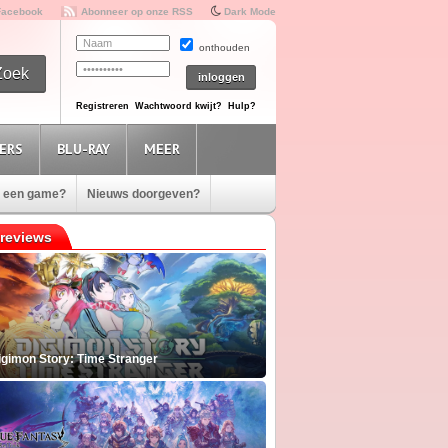
Facebook
Abonneer op onze RSS
Dark Mode
onthouden
Registreren
Wachtwoord kwijt?
Hulp?
ERS
BLU-RAY
MEER
e een game?
Nieuws doorgeven?
reviews
igimon Story: Time Stranger