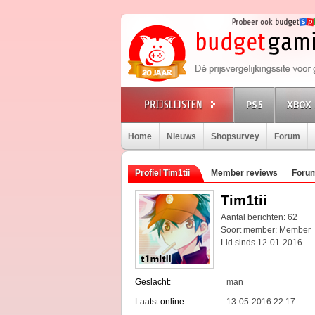
PS5
XBOX 
Home
Nieuws
Shopsurvey
Forum
Profiel Tim1tii
Member reviews
Forum
Tim1tii
Aantal berichten: 62
Soort member: Member
Lid sinds 12-01-2016
Geslacht:
man
Laatst online:
13-05-2016 22:17