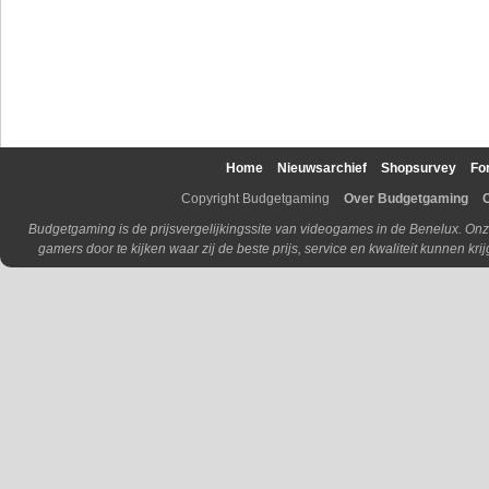
Home
Nieuwsarchief
Shopsurvey
Fo
Copyright Budgetgaming
Over Budgetgaming
Budgetgaming is de prijsvergelijkingssite van videogames in de Benelux. Onz
gamers door te kijken waar zij de beste prijs, service en kwaliteit kunnen