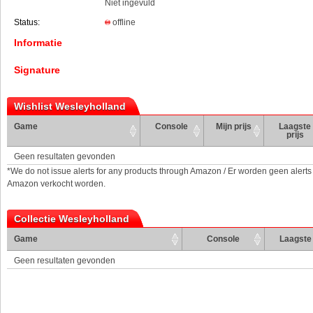
Niet ingevuld
Status:
offline
Informatie
Signature
Wishlist Wesleyholland
Game
Console
Mijn prijs
Laagste
prijs
Geen resultaten gevonden
*We do not issue alerts for any products through Amazon / Er worden geen alerts
Amazon verkocht worden.
Collectie Wesleyholland
Game
Console
Laagste 
Geen resultaten gevonden