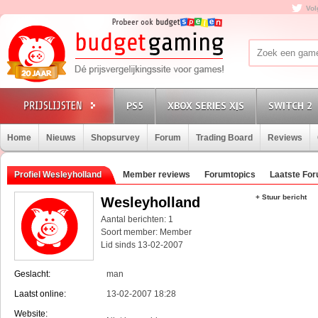
Vol
PS5
XBOX SERIES X|S
SWITCH 2
Home
Nieuws
Shopsurvey
Forum
Trading Board
Reviews
Profiel Wesleyholland
Member reviews
Forumtopics
Laatste Fo
+ Stuur bericht
Wesleyholland
Aantal berichten: 1
Soort member: Member
Lid sinds 13-02-2007
Geslacht:
man
Laatst online:
13-02-2007 18:28
Website: