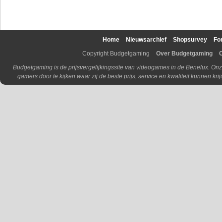
Home
Nieuwsarchief
Shopsurvey
Fo
Copyright Budgetgaming
Over Budgetgaming
Budgetgaming is de prijsvergelijkingssite van videogames in de Benelux. Onz
gamers door te kijken waar zij de beste prijs, service en kwaliteit kunnen