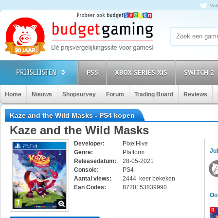
Vol
PS5
XBOX SERIES X|S
SWITCH 2
Home
Nieuws
Shopsurvey
Forum
Trading Board
Reviews
Kaze and the Wild Masks - PS4 kopen
Kaze and the Wild Masks
Developer:
PixelHive
Jul
Genre:
Platform
Releasedatum:
28-05-2021
Console:
PS4
Aantal views:
2444 keer bekeken
Ean Codes:
8720153839990
Oo