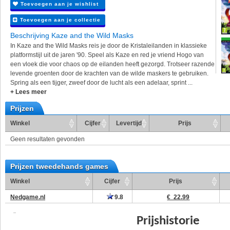
Toevoegen aan je wishlist
Toevoegen aan je collectie
Beschrijving Kaze and the Wild Masks
In Kaze and the Wild Masks reis je door de Kristaleilanden in klassieke
platformstijl uit de jaren '90. Speel als Kaze en red je vriend Hogo van
een vloek die voor chaos op de eilanden heeft gezorgd. Trotseer razende
levende groenten door de krachten van de wilde maskers te gebruiken.
Spring als een tijger, zweef door de lucht als een adelaar, sprint ...
+ Lees meer
Prijzen
Winkel
Cijfer
Levertijd
Prijs
Geen resultaten gevonden
Prijzen tweedehands games
Winkel
Cijfer
Prijs
Nedgame.nl
9.8
€ 22.99