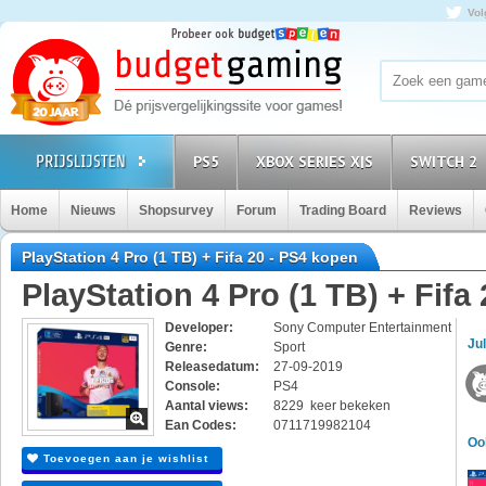
Vol
PS5
XBOX SERIES X|S
SWITCH 2
Home
Nieuws
Shopsurvey
Forum
Trading Board
Reviews
PlayStation 4 Pro (1 TB) + Fifa 20 - PS4 kopen
PlayStation 4 Pro (1 TB) + Fifa 
Developer:
Sony Computer Entertainment
Jul
Genre:
Sport
Releasedatum:
27-09-2019
Console:
PS4
Aantal views:
8229 keer bekeken
Ean Codes:
0711719982104
Oo
Toevoegen aan je wishlist