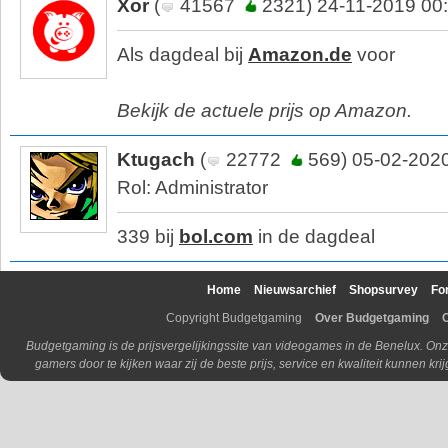
Xor
(
41567
2321) 24-11-2019 00
Als dagdeal bij
Amazon.de
voor
Bekijk de actuele prijs op Amazon.
Ktugach
(
22772
569) 05-02-2020
Rol: Administrator
339 bij
bol.com
in de dagdeal
Home
Nieuwsarchief
Shopsurvey
Fo
Copyright Budgetgaming
Over Budgetgaming
Budgetgaming is de prijsvergelijkingssite van videogames in de Benelux. Onz
gamers door te kijken waar zij de beste prijs, service en kwaliteit kunnen