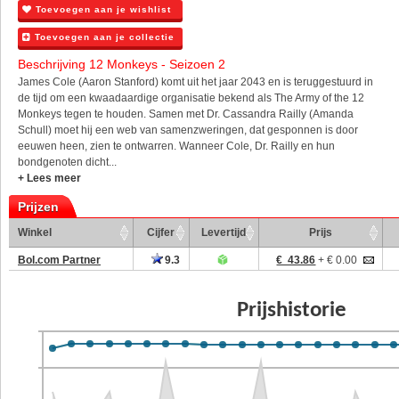
Toevoegen aan je wishlist
Toevoegen aan je collectie
Beschrijving 12 Monkeys - Seizoen 2
James Cole (Aaron Stanford) komt uit het jaar 2043 en is teruggestuurd in
de tijd om een kwaadaardige organisatie bekend als The Army of the 12
Monkeys tegen te houden. Samen met Dr. Cassandra Railly (Amanda
Schull) moet hij een web van samenzweringen, dat gesponnen is door
eeuwen heen, zien te ontwarren. Wanneer Cole, Dr. Railly en hun
bondgenoten dicht...
+ Lees meer
Prijzen
Winkel
Cijfer
Levertijd
Prijs
Bol.com Partner
9.3
€ 43.86
+ € 0.00