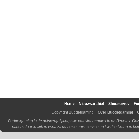
Home
Nieuwsarchief
Shopsurvey
Fo
Copyright Budgetgaming
Over Budgetgaming
Budgetgaming is de prijsvergelijkingssite van videogames in de Benelux. Onz
gamers door te kijken waar zij de beste prijs, service en kwaliteit kunnen