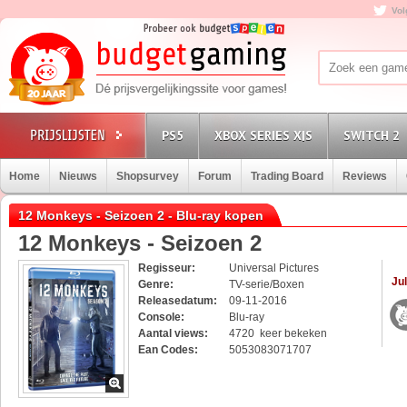
Vol
PS5
XBOX SERIES X|S
SWITCH 2
Home
Nieuws
Shopsurvey
Forum
Trading Board
Reviews
12 Monkeys - Seizoen 2 - Blu-ray kopen
12 Monkeys - Seizoen 2
Regisseur:
Universal Pictures
Jul
Genre:
TV-serie/Boxen
Releasedatum:
09-11-2016
Console:
Blu-ray
Aantal views:
4720 keer bekeken
Ean Codes:
5053083071707