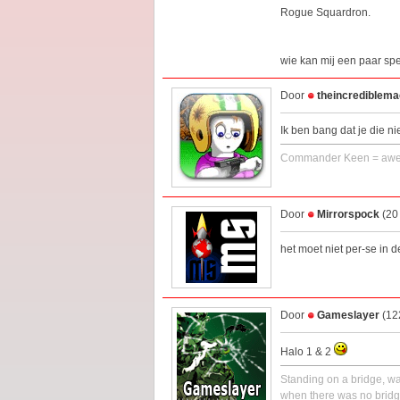
Rogue Squardron.
wie kan mij een paar spe
Door
theincrediblem
Ik ben bang dat je die nie
Commander Keen = aw
Door
Mirrorspock
(20 
het moet niet per-se in d
Door
Gameslayer
(12
Halo 1 & 2
Standing on a bridge, w
when there was no bridge