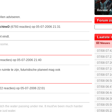
Review: A
llen adviseren.
Forum z
achineD
(6793 reacties) op 05-07-2006 21:31
t vindt.
Laatste 
Nieuws
esome.
07/08 07:4
07/08 07:2
reacties) op 05-07-2006 21:40
07/08 07:2
spel! (3 p
07/08 07:1
e ruimte te zijn, futuristische planeet mag ook
07/08 07:1
07/08 06:5
07/08 06:4
22 reacties) op 05-07-2006 22:01
politiek/rel
07/08 06:4
07/08 06:3
07/08 05:5
atch the water passing under me. It must've been much harder
 just water.
07/08 05:2