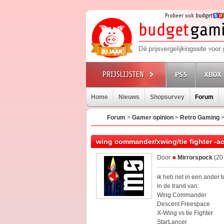
PS5
XBOX 
Home
Nieuws
Shopsurvey
Forum
Forum
>
Gamer opinion
>
Retro Gaming
wing commander/xwing/tie fighter -ac
Door
Mirrorspock
(20 
ik heb net in een ander 
in de trand van:
Wing Commander
Descent Freespace
X-Wing vs tie Fighter
StarLancer