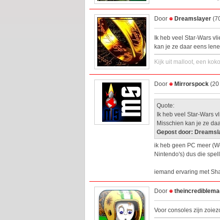
Door
Dreamslayer
(70
Ik heb veel Star-Wars vli
kan je ze daar eens lene
Kijk uit malloot, een kok
Door
Mirrorspock
(20 
Quote:
Ik heb veel Star-Wars vl
Misschien kan je ze da
Gepost door: Dreamsl
ik heb geen PC meer (We
Nintendo's) dus die spell
iemand ervaring met Sha
Door
theincrediblem
Voor consoles zijn zoiezo