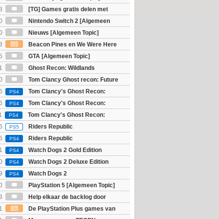
3
[TG] Games gratis delen met
0
Nintendo Switch 2 [Algemeen
0
Nieuws [Algemeen Topic]
3
Beacon Pines en We Were Here
PC) Gratis
5
GTA [Algemeen Topic]
1
Ghost Recon: Wildlands
]
0
Tom Clancy Ghost recon: Future
6
Tom Clancy's Ghost Recon:
PS4
 - Ultimate Edition
6
Tom Clancy's Ghost Recon:
PS4
 - Standard Edition
1
Tom Clancy's Ghost Recon:
PS4
6
Riders Republic
PS5
6
Riders Republic
PS4
1
Watch Dogs 2 Gold Edition
PS4
0
Watch Dogs 2 Deluxe Edition
PS4
9
Watch Dogs 2
PS4
0
PlayStation 5 [Algemeen Topic]
3
Help elkaar de backlog door
1
De PlayStation Plus games van
ijn bekend