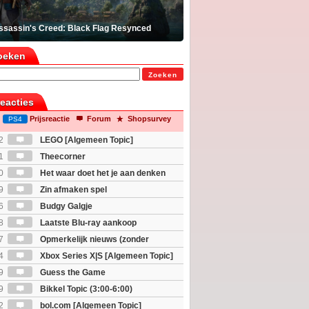
ssassin's Creed: Black Flag Resynced
oeken
Zoeken
reacties
Prijsreactie
Forum
Shopsurvey
PS4
2
LEGO [Algemeen Topic]
1
Theecorner
0
Het waar doet het je aan denken
osts wachten!)
9
Zin afmaken spel
6
Budgy Galgje
8
Laatste Blu-ray aankoop
7
Opmerkelijk nieuws (zonder
igie)
4
Xbox Series X|S [Algemeen Topic]
9
Guess the Game
9
Bikkel Topic (3:00-6:00)
2
bol.com [Algemeen Topic]