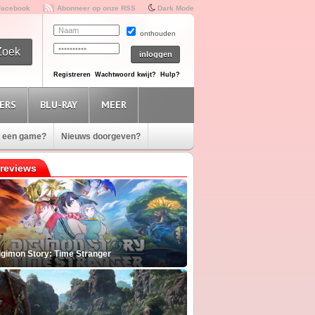
Facebook
Abonneer op onze RSS
Dark Mode
onthouden
Registreren
Wachtwoord kwijt?
Hulp?
ERS
BLU-RAY
MEER
e een game?
Nieuws doorgeven?
reviews
igimon Story: Time Stranger