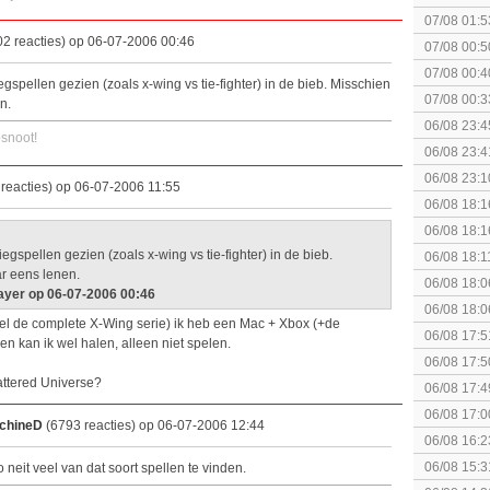
07/08 01:5
elkaar.
2 reacties) op 06-07-2006 00:46
07/08 00:5
Topic]
07/08 00:4
egspellen gezien (zoals x-wing vs tie-fighter) in de bieb. Misschien
07/08 00:3
n.
Together (
06/08 23:4
osnoot!
06/08 23:4
[Algemeen
06/08 23:1
reacties) op 06-07-2006 11:55
soldier
06/08 18:1
Breakpoint
06/08 18:1
Breakpoint
iegspellen gezien (zoals x-wing vs tie-fighter) in de bieb.
06/08 18:1
ar eens lenen.
Wildlands
06/08 18:0
ayer op 06-07-2006 00:46
06/08 18:0
l de complete X-Wing serie) ik heb een Mac + Xbox (+de
06/08 17:5
en kan ik wel halen, alleen niet spelen.
06/08 17:5
ttered Universe?
06/08 17:4
06/08 17:0
achineD
(6793 reacties) op 06-07-2006 12:44
06/08 16:2
06/08 15:3
 neit veel van dat soort spellen te vinden.
augustus z