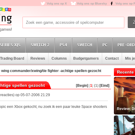
Volg ons op X
Volg ons op Bluesky
Volg ons op 
SERIES X|S
SWITCH 2
PS4
SWITCH
PC
PRE-ORD
Trading Board
Reviews
Columns
Budgetgamers
Contact
Mis j
>
wing commander/xwing/tie fighter -achtige spellen gezocht
Recente 
htige spellen gezocht
[Begin]
|
1
|
(1)
[Eind]
reacties) op 05-07-2006 21:29
topic een Xbox gekocht, nu zoek ik een paar leuke Space shooters
Review: D