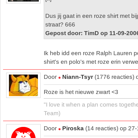
Dus jij gaat in een roze shirt met 
straat? 666
Gepost door: TimD op 11-09-200
Ik heb idd een roze Ralph Lauren p
shirt's en polo's met roze erin verw
Door
Niann-Tsyr
(1776 reacties)
Roze is het nieuwe zwart <3
"I love it when a plan comes togethe
Team)
Door
Piroska
(14 reacties) op 27