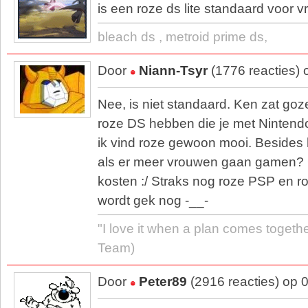
is een roze ds lite standaard voor 
bleach ds , metroid prime ds,
Door
Niann-Tsyr
(1776 reacties)
Nee, is niet standaard. Ken zat go
roze DS hebben die je met Ninten
ik vind roze gewoon mooi. Besides h
als er meer vrouwen gaan gamen? 
kosten :/ Straks nog roze PSP en r
wordt gek nog -__-
"I love it when a plan comes togethe
Team)
Door
Peter89
(2916 reacties) op 