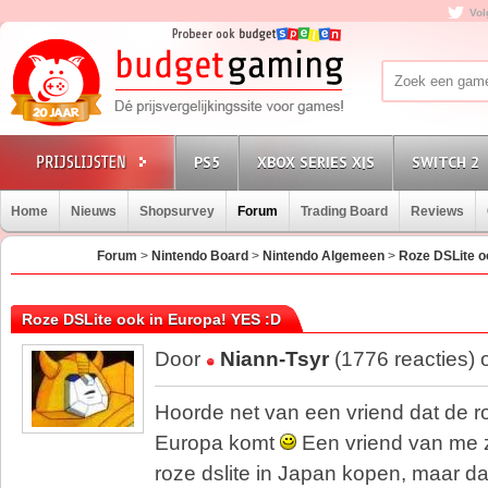
Vol
PS5
XBOX SERIES X|S
SWITCH 2
Home
Nieuws
Shopsurvey
Forum
Trading Board
Reviews
Forum
>
Nintendo Board
>
Nintendo Algemeen
>
Roze DSLite o
Roze DSLite ook in Europa! YES :D
Door
Niann-Tsyr
(1776 reacties)
Hoorde net van een vriend dat de ro
Europa komt
Een vriend van me z
roze dslite in Japan kopen, maar d