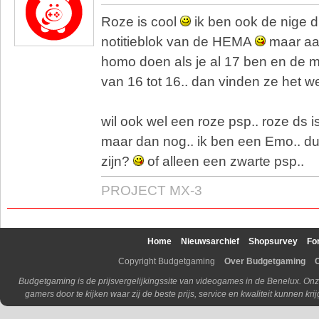
Roze is cool
ik ben ook de nige 
notitieblok van de HEMA
maar aa
homo doen als je al 17 ben en de m
van 16 tot 16.. dan vinden ze het w
wil ook wel een roze psp.. roze ds 
maar dan nog.. ik ben een Emo.. du
zijn?
of alleen een zwarte psp..
PROJECT MX-3
Home
Nieuwsarchief
Shopsurvey
Fo
Copyright Budgetgaming
Over Budgetgaming
Budgetgaming is de prijsvergelijkingssite van videogames in de Benelux. Onz
gamers door te kijken waar zij de beste prijs, service en kwaliteit kunnen