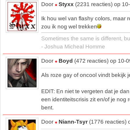
Door
Styxx
(2231 reacties) op 10
Ik hou wel van flashy colors, maar r
zou ik nog wel trekken
Sometimes the same is different, bu
- Joshua Micheal Homme
Door
Boyd
(472 reacties) op 10-
Als roze gay of oncool vindt bekijk je
EDIT: En niet te vergeten dat je dan
een identiteitscrisis zit en/of je nog
bent.
Door
Niann-Tsyr
(1776 reacties) 