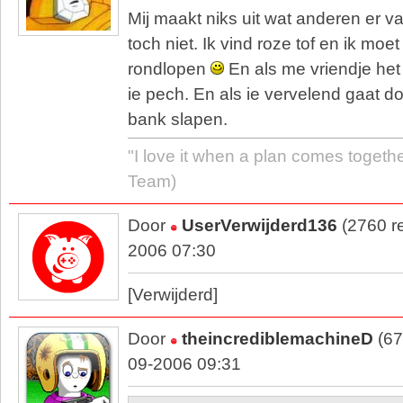
Mij maakt niks uit wat anderen er v
toch niet. Ik vind roze tof en ik moe
rondlopen
En als me vriendje het 
ie pech. En als ie vervelend gaat d
bank slapen.
"I love it when a plan comes togethe
Team)
Door
UserVerwijderd136
(2760 re
2006 07:30
[Verwijderd]
Door
theincrediblemachineD
(67
09-2006 09:31