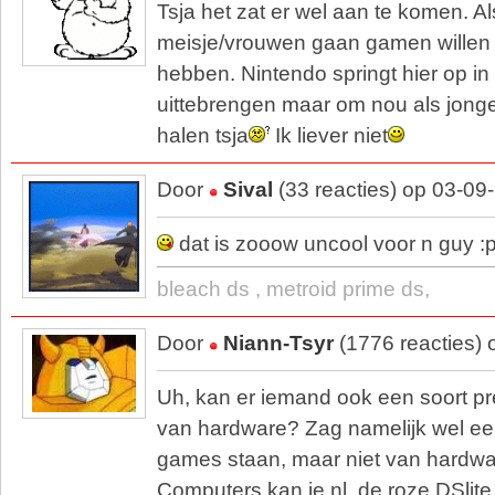
Tsja het zat er wel aan te komen. A
meisje/vrouwen gaan gamen willen z
hebben. Nintendo springt hier op in
uittebrengen maar om nou als jong
halen tsja
Ik liever niet
Door
Sival
(33 reacties) op 03-09
dat is zooow uncool voor n guy :
bleach ds , metroid prime ds,
Door
Niann-Tsyr
(1776 reacties)
Uh, kan er iemand ook een soort pre
van hardware? Zag namelijk wel een 
games staan, maar niet van hardwar
Computers kan je nl. de roze DSlit