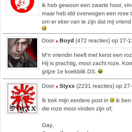
ik heb gewoon een zwarte hoor, vind
maar heb idd overwogen een rose 
om er eker van te zijn dat mij vrien
Door
Boyd
(472 reacties) op 27-
M'n vriendin heeft met kerst een ro
Hij is prachtig, mooi zacht roze. K
grijze 1e koekblik DS.
Door
Styxx
(2231 reacties) op 27
Ik trek mijn eerdere post in
ik ben
die roze mooi vinden zijn of;
Gay,