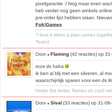
pixelgarantie :/ Nog maar even wach
heb verder nog geen winkels online 
pre-order lijst hebben staan. Nieuwsl
Fok!Games
"I love it when a plan comes togethe
Team)
Door
Flaming
(42 reacties) op 31
roze ds haha
ik ben al blij met een silveren, al mo
waarschijnlijk sparen voor een ds lite
Hotter the better, flames oh cool! wh
Door
Sival
(33 reacties) op 31-08