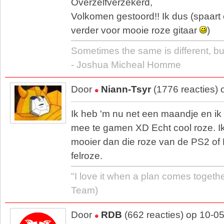
Overzelfverzekerd,
Volkomen gestoord!! Ik dus (spaart
verder voor mooie roze gitaar
)
Sometimes the same is different, bu
- Joshua Micheal Homme
Door
Niann-Tsyr
(1776 reacties)
Ik heb 'm nu net een maandje en ik 
mee te gamen XD Echt cool roze. Ik
mooier dan die roze van de PS2 of 
felroze.
"I love it when a plan comes togethe
Team)
Door
RDB
(662 reacties) op 10-0