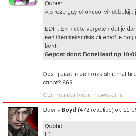
Quote:
Als roze gay of oncool vindt bekijk j
EDIT: En niet te vergeten dat je dan
een identiteitscrisis zit en/of je no
bent.
Gepost door: BoneHead op 10-0
Dus jij gaat in een roze shirt met b
straat? 666
Commander Keen = awesome.
Door
Boyd
(472 reacties) op 11-
Quote:
[..]